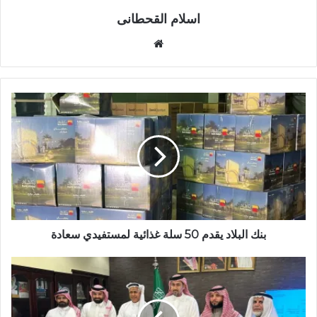
اسلام القحطانى
م
و
ق
ع
ا
ل
و
ي
ب
بنك البلاد يقدم 50 سلة غذائية لمستفيدي سعادة