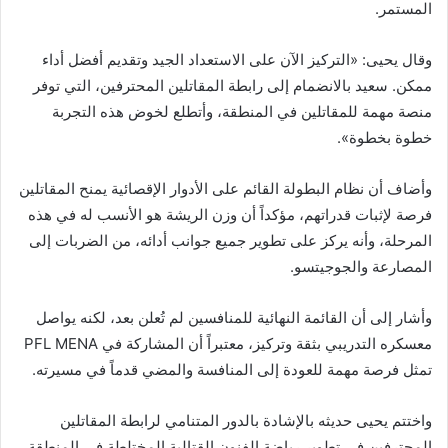
المستمر.
وقال يحيى: «التركيز الآن على الاستعداد الجيد وتقديم أفضل أداء
ممكن. سعيد بالانضمام إلى رابطة المقاتلين المحترفين، التي توفر
منصة مهمة للمقاتلين في المنطقة، وأتطلع لخوض هذه التجربة
خطوة بخطوة».
وأضاف أن نظام البطولة القائم على الأدوار الإقصائية يمنح المقاتلين
فرصة لإثبات قدراتهم، مؤكداً أن وزن الريشة هو الأنسب له في هذه
المرحلة، وأنه يركز على تطوير جميع جوانب أدائه، من الضربات إلى
المصارعة والجوجيتسو.
وأشار إلى أن القائمة النهائية للمنافسين لم تُعلن بعد، لكنه يواصل
معسكره التدريبي بثقة وتركيز، معتبراً أن المشاركة في PFL MENA
تمثل فرصة مهمة للعودة إلى المنافسة والمضي قدماً في مسيرته.
واختتم يحيى حديثه بالإشادة بالدور المتنامي لرابطة المقاتلين
المحترفين في تطوير رياضة الفنون القتالية المختلطة في المنطقة،