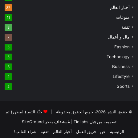
أخبار العالم
37
منوعات
11
تقنية
8
مال و أعمال
7
Fashion
5
Technology
5
Business
3
Lifestyle
2
Sports
2
© حقوق النشر 2026، جميع الحقوق محفوظة |
جَنَّة الثيم (المظهر) تم
تصميمه من قِبل TieLabs
| مُستضاف بفخر
SiteGround
الرئيسية
عن
فريق العمل
أخبار العالم
تقنية
شراء القالب!