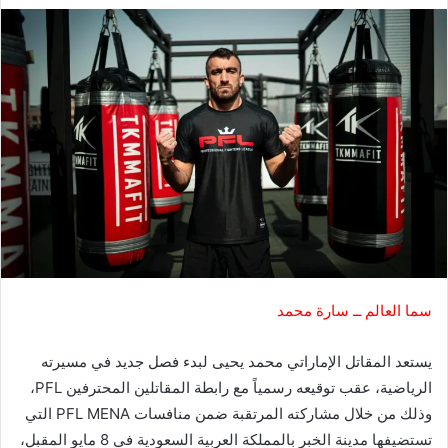
سما العالم ــ سارة محمد
يستعد المقاتل الإماراتي محمد يحيى لبدء فصل جديد في مسيرته
الرياضية، عقب توقيعه رسمياً مع رابطة المقاتلين المحترفين PFL،
وذلك من خلال مشاركته المرتقبة ضمن منافسات PFL MENA التي
تستضيفها مدينة الخبر بالمملكة العربية السعودية في 8 مايو المقبل،