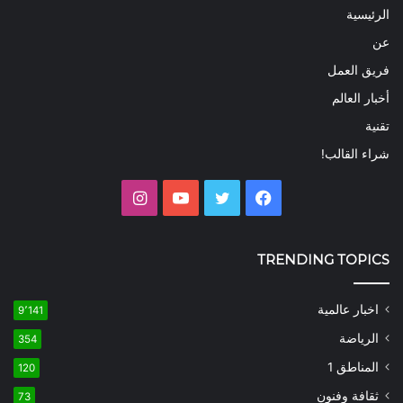
الرئيسية
عن
فريق العمل
أخبار العالم
تقنية
شراء القالب!
فيسبوك
تويتر
يوتيوب
انستقرام
TRENDING TOPICS
اخبار عالمية
9٬141
الرياضة
354
المناطق 1
120
ثقافة وفنون
73