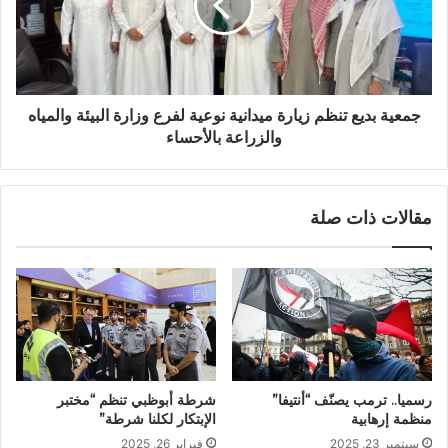
جمعية بديع تنظم زيارة ميدانية نوعية لفرع وزارة البيئة والمياه
والزراعة بالأحساء
مقالات ذات صلة
رسميا.. ترمب يصنّف “أنتيفا”
شرطة أبوظبي تنظم “مختبر
منظمة إرهابية
الإبتكار لكلنا شرطة”
سبتمبر 23, 2025
فبراير 26, 2025