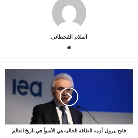
اسلام القحطانى
م
و
ق
ع
ا
ل
و
ي
ب
فاتح بيرول: أزمة الطاقة الحالية هي الأسوأ في تاريخ العالم