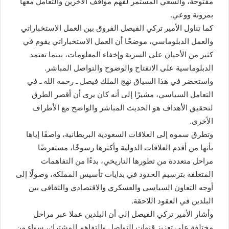
مفتوحة، والسعي المستمر لفهم مواقف الآخرين والتعامل معها
بمرونة ووعي.
كما تناول الأمير تركي الفيصل الفروق بين العمل الاستخباراتي
والعمل الدبلوماسي، موضحًا أن العمل الاستخباراتي يقوم في
كثير من الأحيان على السرية وإخفاء المعلومات، بينما تعتمد
الدبلوماسية على الانفتاح والوضوح والتواصل المباشر.
واستحضر في هذا السياق نهج الملك فيصل ـ رحمه الله ـ في
التعامل السياسي، مشيرًا إلى أنه كان يرى أن أقصر الطرق
لتحقيق الأهداف هو الحديث المباشر والواضح مع الأطراف
الأخرى.
وتطرق سموه إلى العلاقات السعودية البريطانية، واصفًا إياها
بأنها من أقدم العلاقات الدولية وأكثرها رسوخًا، مستعرضًا
مراحل متعددة من تطورها التاريخي، بدءًا من التفاهمات
المتعلقة بترسيم الحدود في بدايات تأسيس المملكة، وصولًا إلى
أوجه التعاون السياسي والعسكري والاقتصادي والثقافي بين
البلدين في العقود اللاحقة.
وأشار الأمير تركي الفيصل إلى أن البلدين عملا عبر مراحل
مختلفة على تعزيز قنوات التواصل والتفاهم المشترك، سواء من