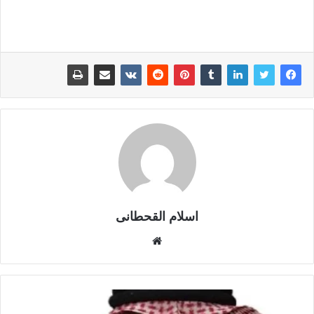
اسلام القحطانى
م
و
ق
ع
ا