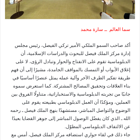
سما العالم ــ سارة محمد
أكد صاحب السمو الملكي الأمير تركي الفيصل، رئيس مجلس
إدارة مركز الملك فيصل للبحوث والدراسات الإسلامية، أن
الدبلوماسية تقوم على الانفتاح والحوار وتبادل الرؤى، لا على
إغلاق الأبواب أو التمسك بالمواقف الجامدة، مشيرًا إلى أن فهم
طريقة تفكير الطرف الآخر وآلية عمله يمثل عنصرًا أساسيًا في
بناء العلاقات وتحقيق المصالح المشتركة. كما استعرض سموه
جانبًا من تجربته الدبلوماسية والاستخباراتية، متناولًا الفروق بين
العملين، ومؤكدًا أن العمل الدبلوماسي بطبيعته يقوم على
الوضوح والتواصل المباشر، مستشهدًا بنهج الملك فيصل ـ رحمه
الله ـ الذي كان يفضّل الوصول المباشر إلى جوهر القضايا بعيدًا
عن الالتفاف الدبلوماسي المطوّل.
جاء ذلك في لقاء حواري استضافه مركز الملك فيصل، أمس مع