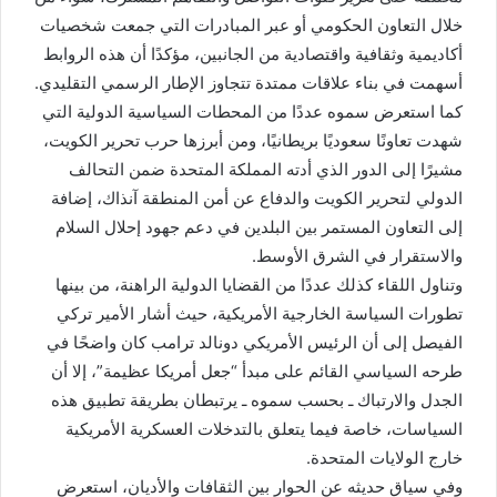
خلال التعاون الحكومي أو عبر المبادرات التي جمعت شخصيات
أكاديمية وثقافية واقتصادية من الجانبين، مؤكدًا أن هذه الروابط
أسهمت في بناء علاقات ممتدة تتجاوز الإطار الرسمي التقليدي.
كما استعرض سموه عددًا من المحطات السياسية الدولية التي
شهدت تعاونًا سعوديًا بريطانيًا، ومن أبرزها حرب تحرير الكويت،
مشيرًا إلى الدور الذي أدته المملكة المتحدة ضمن التحالف
الدولي لتحرير الكويت والدفاع عن أمن المنطقة آنذاك، إضافة
إلى التعاون المستمر بين البلدين في دعم جهود إحلال السلام
والاستقرار في الشرق الأوسط.
وتناول اللقاء كذلك عددًا من القضايا الدولية الراهنة، من بينها
تطورات السياسة الخارجية الأمريكية، حيث أشار الأمير تركي
الفيصل إلى أن الرئيس الأمريكي دونالد ترامب كان واضحًا في
طرحه السياسي القائم على مبدأ “جعل أمريكا عظيمة”، إلا أن
الجدل والارتباك ـ بحسب سموه ـ يرتبطان بطريقة تطبيق هذه
السياسات، خاصة فيما يتعلق بالتدخلات العسكرية الأمريكية
خارج الولايات المتحدة.
وفي سياق حديثه عن الحوار بين الثقافات والأديان، استعرض