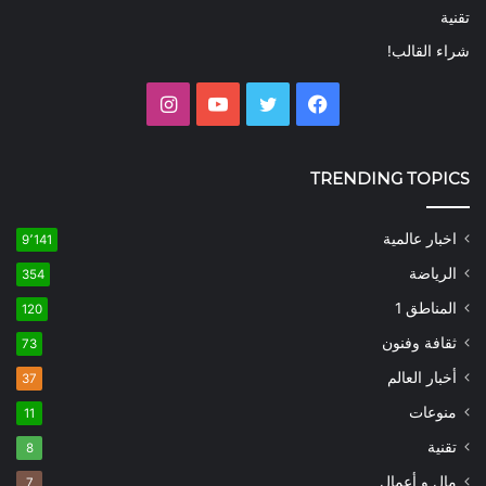
تقنية
شراء القالب!
فيسبوك
تويتر
يوتيوب
انستقرام
TRENDING TOPICS
اخبار عالمية
9٬141
الرياضة
354
المناطق 1
120
ثقافة وفنون
73
أخبار العالم
37
منوعات
11
تقنية
8
مال و أعمال
7