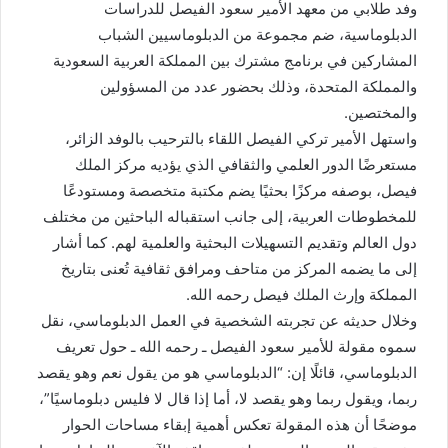
وفد طلابي من معهد الأمير سعود الفيصل للدراسات
الدبلوماسية، ضم مجموعة من الدبلوماسيين الشباب
المشاركين في برنامج مشترك بين المملكة العربية السعودية
والمملكة المتحدة، وذلك بحضور عدد من المسؤولين
والمختصين.
واستهل الأمير تركي الفيصل اللقاء بالترحيب بالوفد الزائر،
مستعرضًا الدور العلمي والثقافي الذي يؤديه مركز الملك
فيصل، بوصفه مركزًا بحثيًا يضم مكتبة متخصصة ومستودعًا
للمخطوطات العربية، إلى جانب استقباله الباحثين من مختلف
دول العالم وتقديم التسهيلات البحثية والعلمية لهم. كما أشار
إلى ما يضمه المركز من متاحف ومرافق ثقافية تُعنى بتاريخ
المملكة وإرث الملك فيصل رحمه الله.
وخلال حديثه عن تجربته الشخصية في العمل الدبلوماسي، نقل
سموه مقولة للأمير سعود الفيصل ـ رحمه الله ـ حول تعريف
الدبلوماسي، قائلًا إن: “الدبلوماسي هو من يقول نعم وهو يقصد
ربما، ويقول ربما وهو يقصد لا، أما إذا قال لا فليس دبلوماسيًا”،
موضحًا أن هذه المقولة تعكس أهمية إبقاء مساحات الحوار