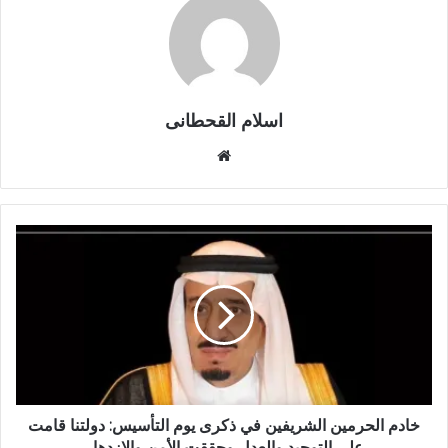
اسلام القحطانى
م
و
ق
ع
ا
ل
و
ي
ب
خادم الحرمين الشريفين في ذكرى يوم التأسيس: دولتنا قامت
على التوحيد والعدل وحققت الأمن والازدهار