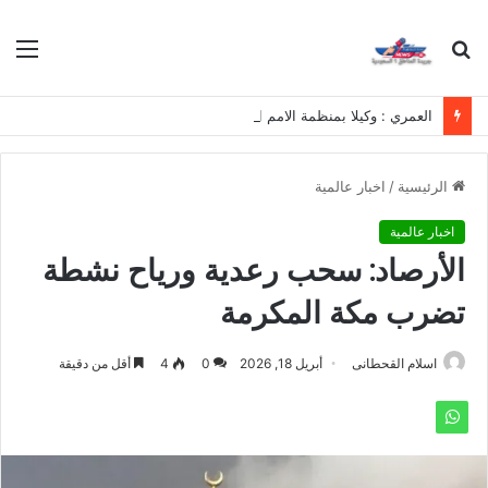
بحث
الق
عن
العمري : وكيلا بمنظمة الامم المتحدة للتدريب والاعلام ال UN MTC بالمملكة ودول الخليج العربي
الرئيسية
/
اخبار عالمية
اخبار عالمية
الأرصاد: سحب رعدية ورياح نشطة
تضرب مكة المكرمة
اسلام القحطانى
أبريل 18, 2026
0
4
أقل من دقيقة