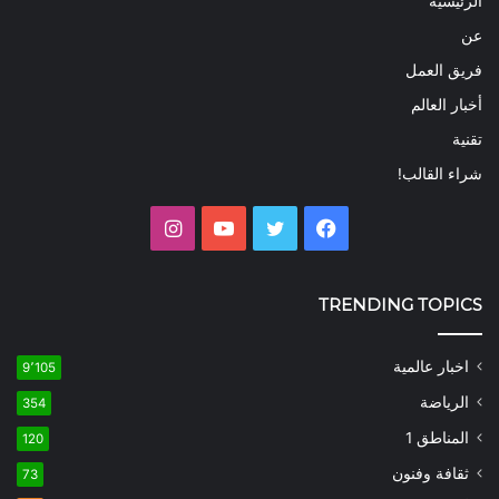
الرئيسية
عن
فريق العمل
أخبار العالم
تقنية
شراء القالب!
فيسبوك
تويتر
يوتيوب
انستقرام
TRENDING TOPICS
اخبار عالمية
9٬105
الرياضة
354
المناطق 1
120
ثقافة وفنون
73