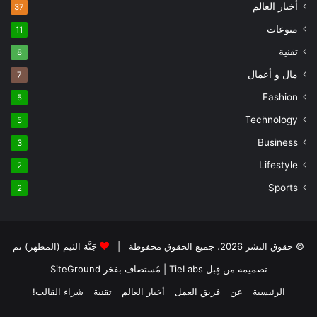
أخبار العالم
37
منوعات
11
تقنية
8
مال و أعمال
7
Fashion
5
Technology
5
Business
3
Lifestyle
2
Sports
2
© حقوق النشر 2026، جميع الحقوق محفوظة |
جَنَّة الثيم (المظهر) تم
تصميمه من قِبل TieLabs
| مُستضاف بفخر
SiteGround
الرئيسية
عن
فريق العمل
أخبار العالم
تقنية
شراء القالب!