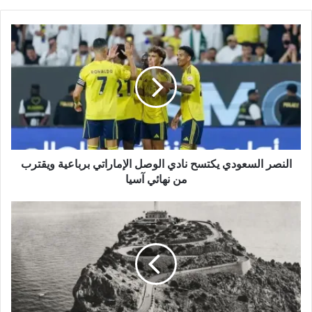
ق
ع
ا
ل
و
ي
ب
النصر السعودي يكتسح نادي الوصل الإماراتي برباعية ويقترب
من نهائي آسيا