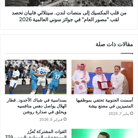
من قلب المكسيك إلى منصات لندن.. سيتلالي فابيان تحصد
لقب "مصور العام" في جوائز سوني العالمية 2026
مقالات ذات صلة
أسمنت الجنوبية تحتفي بموظفيها
بسداسية في شباك الأخدود.. قطار
المتميزين في مصنع بيشة
الهلال يواصل دهس منافسيه
ويحلق في صدارة روشن
يناير 7, 2025
فبراير 5, 2026
القوات المشتركة تُعزّز
المستشفيات الميدانية باليمن بـ339