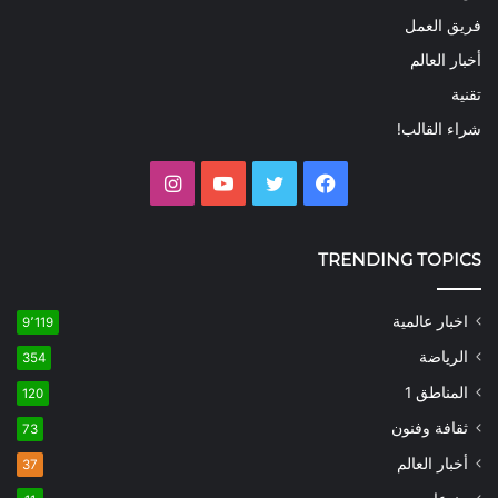
فريق العمل
أخبار العالم
تقنية
شراء القالب!
فيسبوك
تويتر
يوتيوب
انستقرام
TRENDING TOPICS
اخبار عالمية
9٬119
الرياضة
354
المناطق 1
120
ثقافة وفنون
73
أخبار العالم
37