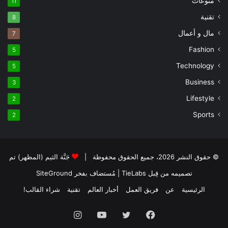
منوعات
11
تقنية
8
مال و أعمال
7
Fashion
5
Technology
5
Business
3
Lifestyle
2
Sports
2
© حقوق النشر 2026، جميع الحقوق محفوظة |
جَنَّة الثيم (المظهر) تم
تصميمه من قِبل TieLabs
| مُستضاف بفخر
SiteGround
الرئيسية
عن
فريق العمل
أخبار العالم
تقنية
شراء القالب!
فيسبوك
تويتر
يوتيوب
انستقرام