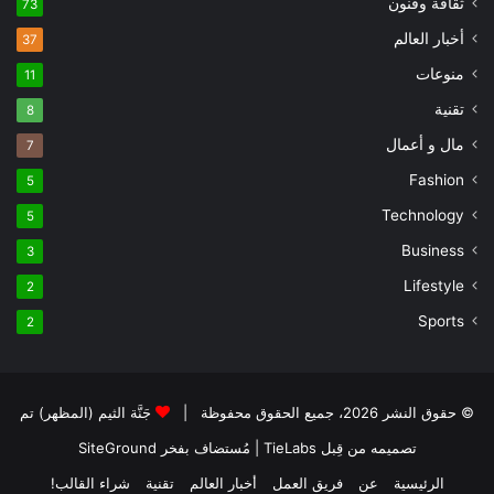
ثقافة وفنون
73
أخبار العالم
37
منوعات
11
تقنية
8
مال و أعمال
7
Fashion
5
Technology
5
Business
3
Lifestyle
2
Sports
2
© حقوق النشر 2026، جميع الحقوق محفوظة |
جَنَّة الثيم (المظهر) تم
تصميمه من قِبل TieLabs
| مُستضاف بفخر
SiteGround
الرئيسية
عن
فريق العمل
أخبار العالم
تقنية
شراء القالب!