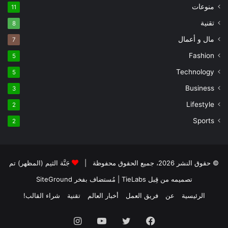
منوعات
11
تقنية
8
مال و أعمال
7
Fashion
5
Technology
5
Business
3
Lifestyle
2
Sports
2
© حقوق النشر 2026، جميع الحقوق محفوظة |
جَنَّة الثيم (المظهر) تم
تصميمه من قِبل TieLabs
| مُستضاف بفخر
SiteGround
الرئيسية
عن
فريق العمل
أخبار العالم
تقنية
شراء القالب!
فيسبوك
تويتر
يوتيوب
انستقرام