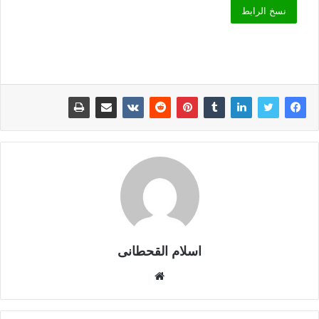
نسخ الرابط
اسلام القحطانى
م
و
ق