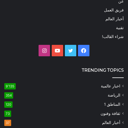
عن
فريق العمل
أخبار العالم
تقنية
شراء القالب!
فيسبوك
تويتر
يوتيوب
انستقرام
TRENDING TOPICS
اخبار عالمية
9٬135
الرياضة
354
المناطق 1
120
ثقافة وفنون
73
أخبار العالم
37