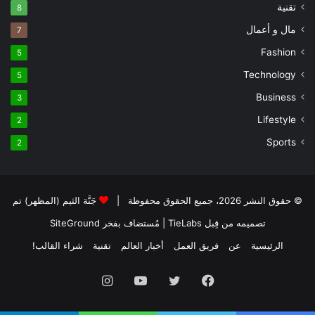
تقنية
8
مال و أعمال
7
Fashion
5
Technology
5
Business
3
Lifestyle
2
Sports
2
© حقوق النشر 2026، جميع الحقوق محفوظة |
جَنَّة الثيم (المظهر) تم
تصميمه من قِبل TieLabs
| مُستضاف بفخر
SiteGround
الرئيسية
عن
فريق العمل
أخبار العالم
تقنية
شراء القالب!
فيسبوك
تويتر
يوتيوب
انستقرام