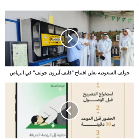
ق
ع
ا
ل
و
ي
ب
جولف السعودية تعلن افتتاح "فايف آيرون جولف" في الرياض