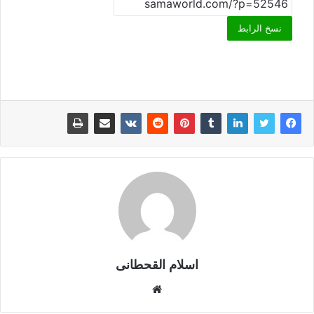
نسخ الرابط
اسلام القحطانى
م
و