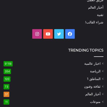
فريق العمل
أخبار العالم
تقنية
شراء القالب!
فيسبوك
تويتر
يوتيوب
انستقرام
TRENDING TOPICS
اخبار عالمية
9٬118
الرياضة
354
المناطق 1
120
ثقافة وفنون
73
أخبار العالم
37
منوعات
11