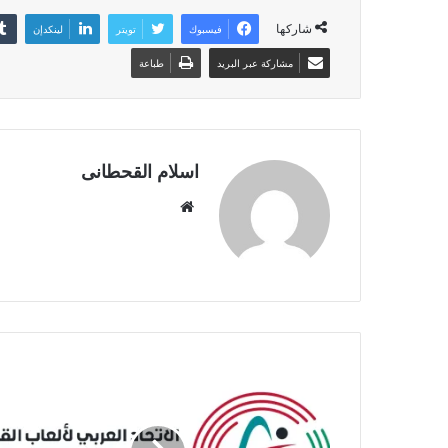
شاركها
فيسبوك
تويتر
لينكدإن
مشاركة عبر البريد
طباعة
اسلام القحطانى
م
و
ق
ع
ا
ل
و
ي
ب