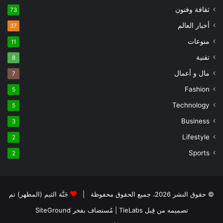
ثقافة وفنون
73
أخبار العالم
37
منوعات
11
تقنية
8
مال و أعمال
7
Fashion
5
Technology
5
Business
3
Lifestyle
2
Sports
2
© حقوق النشر 2026، جميع الحقوق محفوظة |
جَنَّة الثيم (المظهر) تم
تصميمه من قِبل TieLabs
| مُستضاف بفخر
SiteGround