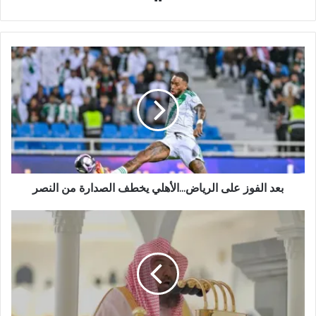
و
ق
ع
ا
ل
و
ي
ب
بعد الفوز على الرياض...الأهلي يخطف الصدارة من النصر