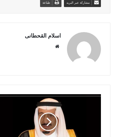
مشاركة عبر البريد
طباعة
اسلام القحطانى
م
و
ق
ع
ا
ل
و
ي
ب