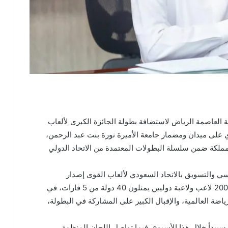
ة العاصمة الرياض لاستضافة بطولة الجائزة الكبرى لألعاب
ي تُقام يومي 15–16 مايو الجاري على ميدان ومضمار جامعة الأميرة نورة بنت عبد الرحمن،
مملكة ضمن سلسلة البطولات المعتمدة من الاتحاد الدولي
سي والتسويق بالاتحاد السعودي لألعاب القوى إصدار
القوائم النهائية للمشاركين، والتي ضمت أكثر من 200 لاعب ولاعبة دوليين يمثلون 40 دولة من 5 قارات، في
ضة العالمية، والإقبال الكبير على المشاركة في البطولة،
 سيبدأ خلال هذا الأسبوع، فيما تواصل اللجان المنظمة