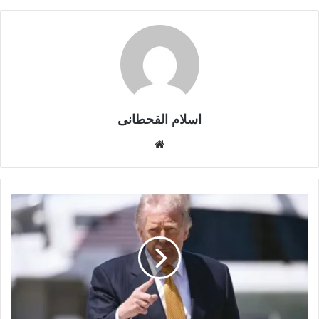
اسلام القحطانى
م
و
ق
ع
ا
ل
و
ي
ب