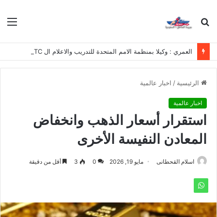
بحث
الق
عن
العمري : وكيلا بمنظمة الامم المتحدة للتدريب والاعلام ال UN MTC بالمملكة ودول الخليج العربي
الرئيسية
/
اخبار عالمية
اخبار عالمية
استقرار أسعار الذهب وانخفاض
المعادن النفيسة الأخرى
اسلام القحطانى
مايو 19, 2026
0
3
أقل من دقيقة