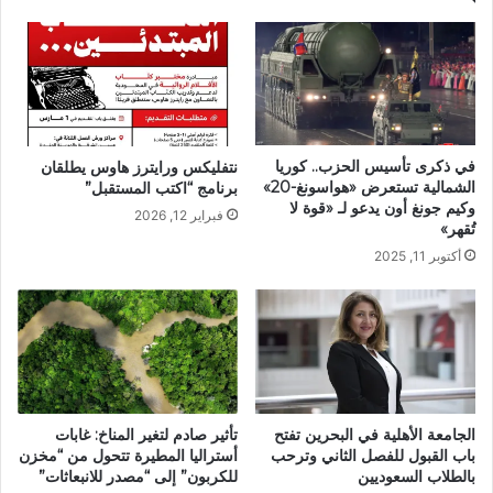
في ذكرى تأسيس الحزب.. كوريا
نتفليكس ورايترز هاوس يطلقان
الشمالية تستعرض «هواسونغ-20»
برنامج “اكتب المستقبل”
وكيم جونغ أون يدعو لـ «قوة لا
فبراير 12, 2026
تُقهر»
أكتوبر 11, 2025
تأثير صادم لتغير المناخ: غابات
الجامعة الأهلية في البحرين تفتح
أستراليا المطيرة تتحول من “مخزن
باب القبول للفصل الثاني وترحب
للكربون” إلى “مصدر للانبعاثات”
بالطلاب السعوديين