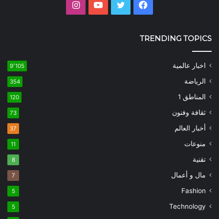
فيسبوك
تويتر
يوتيوب
انستقرام
TRENDING TOPICS
اخبار عالمية
9٬105
الرياضة
354
المناطق 1
120
ثقافة وفنون
73
أخبار العالم
37
منوعات
11
تقنية
8
مال و أعمال
7
Fashion
5
Technology
5