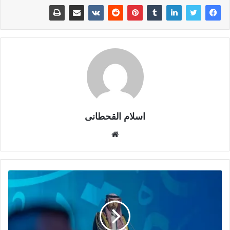
اسلام القحطانى
م
و
ق
ع
ا
ل
و
ي