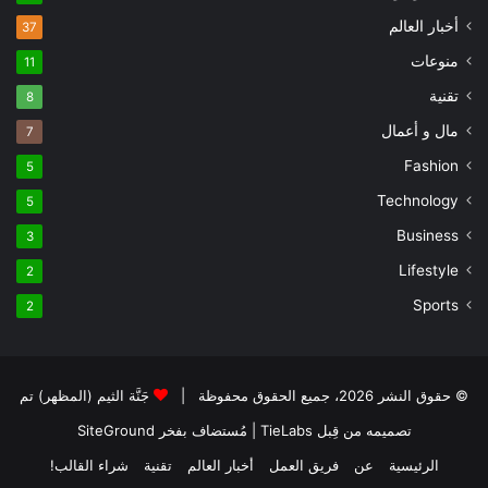
أخبار العالم
37
منوعات
11
تقنية
8
مال و أعمال
7
Fashion
5
Technology
5
Business
3
Lifestyle
2
Sports
2
© حقوق النشر 2026، جميع الحقوق محفوظة |
جَنَّة الثيم (المظهر) تم
تصميمه من قِبل TieLabs
| مُستضاف بفخر
SiteGround
الرئيسية
عن
فريق العمل
أخبار العالم
تقنية
شراء القالب!