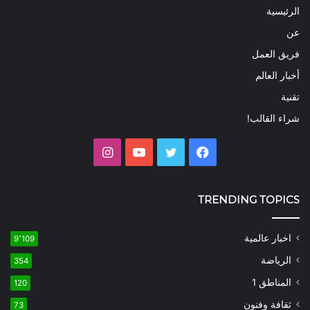
الرئيسية
عن
فريق العمل
أخبار العالم
تقنية
شراء القالب!
فيسبوك
تويتر
يوتيوب
انستقرام
TRENDING TOPICS
اخبار عالمية
9٬109
الرياضة
354
المناطق 1
120
ثقافة وفنون
73