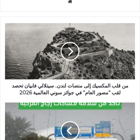
م
و
ق
ع
ا
ل
و
ي
ب
من قلب المكسيك إلى منصات لندن.. سيتلالي فابيان تحصد
لقب "مصور العام" في جوائز سوني العالمية 2026