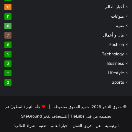
أخبار العالم
37
منوعات
11
تقنية
8
مال و أعمال
7
Fashion
5
Technology
5
Business
3
Lifestyle
2
Sports
2
© حقوق النشر 2026، جميع الحقوق محفوظة |
جَنَّة الثيم (المظهر) تم
تصميمه من قِبل TieLabs
| مُستضاف بفخر
SiteGround
الرئيسية
عن
فريق العمل
أخبار العالم
تقنية
شراء القالب!