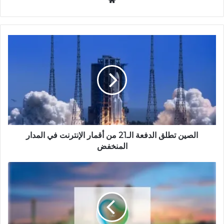
م
و
ق
ع
ا
ل
و
ي
ب
الصين تطلق الدفعة الـ21 من أقمار الإنترنت في المدار
المنخفض