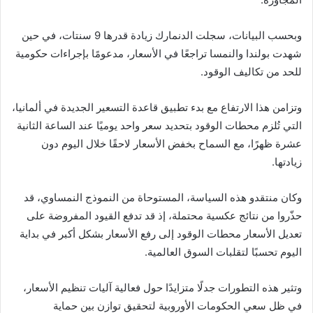
وبحسب البيانات، سجلت
الدنمارك
زيادة قدرها 9 سنتات، في حين
شهدت
بولندا
و
النمسا
تراجعًا في الأسعار، مدعومًا بإجراءات حكومية
للحد من تكاليف الوقود.
وتزامن هذا الارتفاع مع بدء تطبيق قاعدة التسعير الجديدة في ألمانيا،
التي تُلزم محطات الوقود بتحديد سعر واحد يوميًا عند الساعة الثانية
عشرة ظهرًا، مع السماح بخفض الأسعار لاحقًا خلال اليوم دون
زيادتها.
وكان منتقدو هذه السياسة، المستوحاة من النموذج النمساوي، قد
حذّروا من نتائج عكسية محتملة، إذ قد تدفع القيود المفروضة على
تعديل الأسعار محطات الوقود إلى رفع الأسعار بشكل أكبر في بداية
اليوم تحسبًا لتقلبات السوق العالمية.
وتثير هذه التطورات جدلًا متزايدًا حول فعالية آليات تنظيم الأسعار،
في ظل سعي الحكومات الأوروبية لتحقيق توازن بين حماية