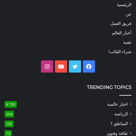
الرئيسية
عن
فريق العمل
أخبار العالم
تقنية
شراء القالب!
فيسبوك
تويتر
يوتيوب
انستقرام
TRENDING TOPICS
اخبار عالمية
9٬135
الرياضة
354
المناطق 1
120
ثقافة وفنون
73