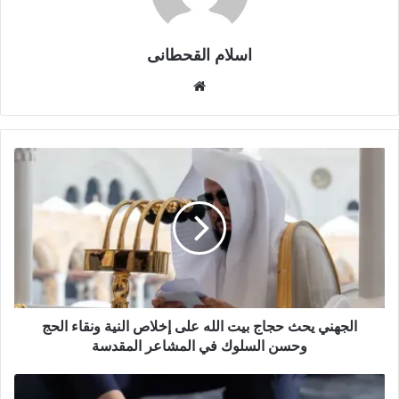
اسلام القحطانى
م
و
ق
ع
ا
ل
و
ي
ب
الجهني يحث حجاج بيت الله على إخلاص النية ونقاء الحج
وحسن السلوك في المشاعر المقدسة