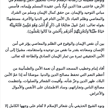
الأرض، فاعتنى هذا الدين أولًا بأمن عقيدة المسلم وإيمانه، فأسس
مباني التوحيد والإيمان. من حقق كمال الإيمان وسلم من الشرك
والمعاصي وظلم العباد نال الأمن التام في الدنيا والآخرة، مستشهدًا
بقوله تعالى: (مَنْ عَمِلَ صَالِحًا مِّن ذَكَرٍ أَوْ أُنثَىٰ وَهُوَ مُؤْمِنٌ فَلَنُحْيِيَنَّهُ
حَيَاةً طَيِّبَةً ۖوَلَنَجْزِيَنَّهُمْ أَجْرَهُم بِأَحْسَنِ مَا كَانُوا يَعْمَلُونَ).
بين أن نقص الإيمان والوقوع في الظلم والمعاصي يؤثر في أمن
الإنسان وسعادته بقدر ما نقص من توحيده واستقامته، مشيرًا إلى أن
الأمن الحقيقي ثمرة من ثمار الإيمان الصادق والطاعة لله تعالى.
أفاد إمام وخطيب المسجد النبوي أن نعمة الأمن والطمأنينة من
أعظم النعم التي تحفظ مصالح الدين والدنيا. موضحًا أنه إذا عمّ الأمن
البلاد، ظهر الدين وعزّ شأنه، وأقيمت الشعائر والصلوات، وانتظمت
مصالح الناس وتجاراتهم، وساد الاطمئنان على الأنفس والأموال
والأعراض.
ونوه الشيخ الحذيفي بأن شعائر الإسلام لا تُقام على وجهها الكامل إلا