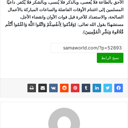
الأحق بالطاعة فلا يُعصى، وبالذكر فلا يُنسى، وبالشكر فلا يُكفر. داعيًا
المسلمين إلى اغتنام الأوقات الفاضلة والساعات المباركة بالأعمال
الصالحة، والاستعداد للآخرة قبل فوات الأوان وانقضاء الأجل،
مستشهدًا بقول الله تعالى: (وَقَدِّمُوا لِأَنفُسِكُمْ وَاتَّقُوا اللَّهَ وَاعْلَمُوا أَنَّكُم
مُّلَاقُوهُ وَبَشِّرِ الْمُؤْمِنِينَ).
نسخ الرابط