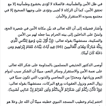
في ظل الأمن والطمأنينة، فالصلاة لا تُؤدى بخشوع وطمأنينة إلا مع
تحقق الأمن، كما أن الزكاة لا تُجبى وتؤدى على وجهها الصحيح إلا في
مجتمع يسوده الاستقرار والأمان.
وأشار فضيلته إلى أن الله تعالى قد بيّن مكانة الأمن في شعيرة الحج،
وامتنّ على الداخلين إلى بيته الحرام بما جعله لهم من الأمن
والسكينة، مستشهدًا بقوله تعالى: (إِنَّ أَوَّلَ بَيْتٍ وُضِعَ لِلنَّاسِ لَلَّذِي
بِبَكَّةَ مُبَارَكًا وَهُدًى لِّلْعَالَمِينَ (96) فِيهِ آيَاتٌ بَيِّنَاتٌ مَّقَامُ إِبْرَاهِيمَ وَمَن
دَخَلَهُ كَانَ آمِنًا).
أوصى الدكتور الحذيفي المسلمين بالمداومة على شكر الله تعالى
على نعمة الأمن والاستقرار وسائر النعم، مبينًا أن الشكر سبب لدوام
النعم وزيادتها، ومحذرًا من المعاصي والذنوب التي تكون سببًا في
زوال النعم ونزول العقوبات ورفع البركات، مستشهدًا بقوله تعالى:
(وَإِذْ تَأَذَّنَ رَبُّكُمْ لَئِن شَكَرْتُمْ لَأَزِيدَنَّكُمْ وَلَئِن كَفَرْتُمْ إِنَّ عَذَابِي لَشَدِيدٌ).
اختتم إمام وخطيب المسجد النبوي خطبته مبينًا أن الله جل وعلا هو