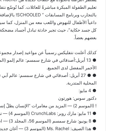
تعليم الطفولة المبكرة مباشرةً للعائلات. كما تُوسّع نت
بالتجارب وبرنام
داعياً الأطفال للنهوض واللعب معه من المنزل، كما س
كل جسد حكاية”، حيث تجبر حادثة تبادل أجساد مضحكة أ
بعضهم بعضاً.
كذلك أعلنت نتفليكس رسمياً عن مواعيد إصدار مجموعة
الأحمر المفضل لدى الجميع.
● ● 27 أبريل: أصدقائي في شارع سمسم: عالم آبي
المحلية المتدربة.
● 4 مايو:
دكتور سوس: هورتون
! (الموسم 2) — المزيد من مغامرات “الإنسان يظلّ إنساناً” في غابة نول.
● 11 مايو: مارك روبر: CrunchLabs (الموسم 4) — تصاعد أحداث مفعم بالطاقة يجعل العلم نجم العرض.
● 8 يونيو: شارع سمسم (الموسم 56، المجلد 3) — استمروا في التعلم والنمو مع أكثر أصدقاء الحي شهرة.
● هذا الصيف: Ms. Rachel (الموسم 3) — أغانٍ جديدة وإنجازات بارزة مع المعلمة والمبدعة المحبوبة.