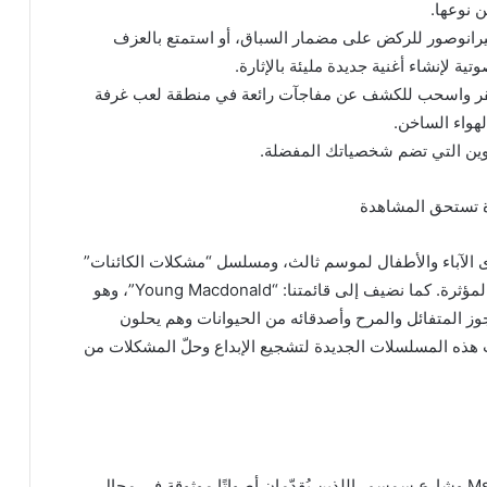
ن نوعها.
تيرانوصور للركض على مضمار السباق، أو استمتع بالعزف
ة لإنشاء أغنية جديدة مليئة بالإثارة.
نقر واسحب للكشف عن مفاجآت رائعة في منطقة لعب غرفة
هواء الساخن.
 تستحق المشاهدة
 الآباء والأطفال لموسم ثالث، ومسلسل “مشكلات الكائنات”
لموسم سابع، ما يضمن المزيد من المغامرات والألغاز المؤثرة. كما نضيف إلى قائمتنا: “Young Macdonald”، وهو
 المتفائل والمرح وأصدقائه من الحيوانات وهم يحلون
ذه المسلسلات الجديدة لتشجيع الإبداع وحلّ المشكلات من
يستمر التزامنا بالجودة مع حلقات جديدة من Ms. Rachel وشارع سمسم، اللذين يُقدّمان أصواتًا موثوقة في مجال