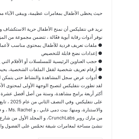
حيث يحظى الأطفال بمغامرات عظيمة، ويبقى الآباء م
نريد في نتفليكس أن نمنح الأطفال حرية الاستكشاف والاك
نوفر أدوات رقابة أبوية فعّالة ، تتضمن مجموعة من الم
● ملفات تعريف فردية للأطفال بمحتوى مناسب لأعما
● إعدادات نضج قابلة للتخصيص
● حجب العناوين الرئيسية للمسلسلات أو الأفلام التي ي
● أرقام تعريف شخصية لقفل الملفات الشخصية، بحيث 
● أدوات عرض سجل المشاهدة والنشاط حتى يتمكن الآب
أكثر أربعة برامج مشاهدة، وستة من أصل أفضل عشرة عن
على نتفلي
والاستنا
من مارك روبر CrunchLabs، و المج
ننشئ مساحة لمغامرات شيقة تحمّس على الفضول والا