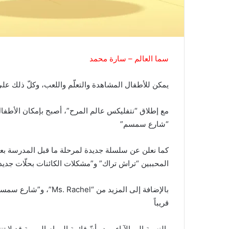
سما العالم – سارة محمد
يمكن للأطفال المشاهدة والتعلّم واللعب، وكلّ ذلك عل
مع إطلاق “نتفليكس عالم المرح”، أصبح بإمكان الأطفا
“شارع سمسم”
المحببين “تراش تراك” و”مشكلات الكائنات بحلّات جدي
قريباً
بالنسبة إلى الآباء، يبدو أنّ قائمة المهام اليومية قد ل