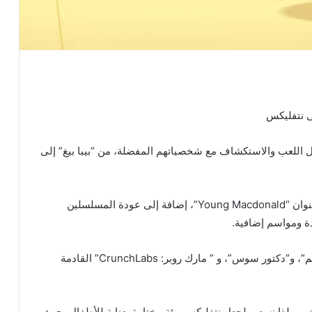
ى نتفليكس
ل اللعب والاستكشاف مع شخصياتهم المفضلة، من “بيبا بيغ” إلى
كما نعلن عن سلسلة جديدة لمرحلة ما قبل المدرسة بعنوان “Young Macdonald”، إضافة إلى عودة المسلسلين
دة ومواسم إضافية.
بالإضافة إلى المزيد من “Ms. Rachel”، و”شارع سمسم”، و”دكتور سوس”، و ” مارك روبر: CrunchLabs” القادمة
ا تنتهي، لذا نسعى لجعل نتفليكس بيئة مختارة بعناية للأطفال، حيث