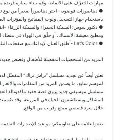
مهارات التعرّف على الأنماط، وقم ببناء سيارة فريدة م
● ديناصورات فوضوية -اختر ديناصوراً صغيراً من نوع 
باستخدام جهاز التسجيل ولوحة المفاتيح والمؤثرات الصوتي
● دكتور سوس: السمكة الحمراء والسمكة الزرقاء -ا
ومطبخ معيشة الأسماك، أو حلّق في الهواء في منطاد ال
● Let’s Color -أطلق العنان لإبداعك مع صفحات التلوين التي تضم شخصياتك المفضلة.
المزيد من الشخصيات المفضلة للأطفال وقصص جديدة
نعلن أيضاً عن تجديد مسلسل “تراش تراك” المفضّل لدى
مسلسل موسيقي جديد يروي قصة حفيد ماكدونالد العجوز
المشاكل ويستكشفون الحياة في المزرعة. وقد صُممت ه
خلال سرد قصصي ممتع وقريب من الواقع.
ضعوا علامة على تقاويمكم: مواعيد الإصدارات القادمة