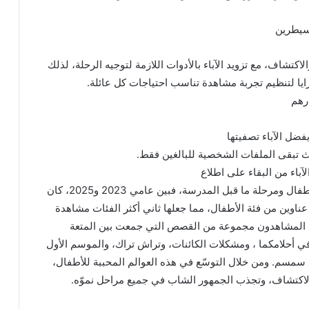
سيطرين
تشاف، مع تزويد الآباء بالأدوات اللازمة لتوجيه الرحلة، لذلك
زايا لتنظيم تجربة مشاهدة تناسب احتياجات كل عائلة.
رهم
فضل الآباء تصفيتها
تبقى الملفات الشخصية للبالغين فقط.
اء من البقاء على اطلاع
لقد تطورت نتفليكس لتصبح الوجهة الأولى لمحتوى الأطفال ومرحلة ما قبل المدرسة، فبين عامي 2023 و2025، كان
اوين من فئة الأطفال، مما جعلها ثاني أكثر الفئات مشاهدة
كس. وفي النصف الثاني من عام 2025 ، تابع المشاهدون مجموعة من القصص التي جمعت بين المتعة
رة، ومنها: بيت دمى غابي ، و Ms. Rachel ، و في أحلامكما ، ومشكلات الكائنات، وتراش تراك، والموسم الأول
لد الأول من شارع سمسم. ومن خلال التوسّع في هذه العوالم المحببة للأطفال،
كتشاف، وتجذب الجمهور الشاب في جميع مراحل نموّه.