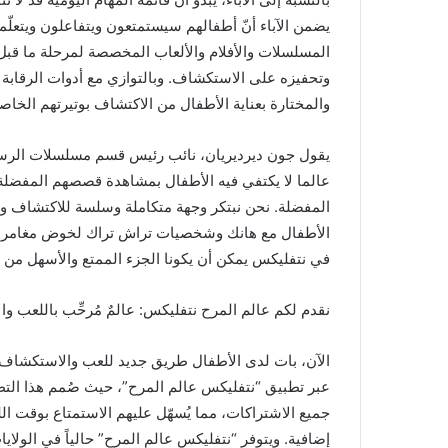
يضمن الآباء أنّ أطفالهم سيستمتعون ويتفاعلون ويتعلّ
المسلسلات والأفلام والألعاب المخصصة لمرحلة ما قبل 
وتحفيزه على الاستكشاف. وبالتوازي مع أدوات الرقابة الأ
والمختارة بعناية الأطفال من الاكتشاف بوتيرتهم الخاصة، ب
يقول جون ديرديريان، نائب رئيس قسم مسلسلات الرسوم
عالما لا يكتفي فيه الأطفال بمشاهدة قصصهم المفضلة
المفضلة. نحن نبتكر وجهة متكاملة وسلسة للاكتشاف وا
الأطفال مع هانك وشخصيات تراش تراك لخوض مغامرات جد
في نتفليكس يمكن أن يكونا الجزء الممتع والأسهل من يو
نقدم لكم عالم المرح نتفليكس: عالمٌ مُرحِّب باللعب 
الآن، بات لدى الأطفال طريق جديد للعب والاستكشاف
عبر تطبيق “نتفليكس عالم المرح”، حيث صُمم هذا التطب
جميع الاشتراكات، مما يُسهّل عليهم الاستمتاع بوقت ا
إضافية. ويتوفر “نتفليكس عالم المرح” حالياً في الولايا