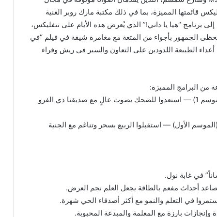
فليكس قائمتها المميزة، بما في ذلك مكتبة مارك روبر الغنية
ج المسابقات ” SCHOOLED! بالإضافة إلى برنامج “هيا يا داني!” الذي يُعرض هذه الأيام على نتفليكس،
يحظى الجمهور بأجواء من المتعة مع مغامرة شيقة في فيلم “في
عداء الطبيعة اللدودين على التعاون والسير في ريش وفراء
 من البرامج المميزة:
● 13 أبريل:أصدقائي في شارع سمسم: عالم إلمو (الموسم 1) — استعدوا للضحك بصوت عالٍ مع صديقنا ذي الفرو
 (الموسم الأول) — استقبلوا الربيع بسحر وتناغم مع الجنية