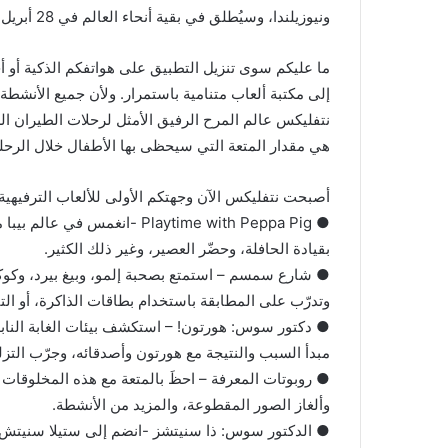
ونيوزيلندا، وسيُطلق في بقية أنحاء العالم في 28 أبريل الحالي.
ما عليكم سوى تنزيل التطبيق على هواتفكم الذكية أو
إلى مكتبة ألعاب متنامية باستمرار. ولأن جميع الأنشطة ق
نتفليكس عالم المرح الرفيق الأمثل لرحلات الطيران ال
هي مقدار المتعة التي سيحظى بها الأطفال خلال الرحلة. 
أصبحت نتفليكس الآن وجهتكم الأولى للألعاب الترفيهية 
● Playtime with Peppa Pig -ان
بقيادة الحافلة، وحضّر العصير، وغير ذلك الكثير.
● شارع سمسم – استمتع بصحبة إلمو، وبيغ بيرد، وكوك
وتدرّب على المطابقة باستخدام بطاقات الذاكرة، أو ال
● دكتور سوس: هورتون! – استكشف بيئات الغابة النابضة
مبدأ السبب والنتيجة مع هورتون وأصدقائه، وجرّب التزلج
● روبوتات المعرفة – احظَ بالمتعة مع هذه المخلوقات
وألغاز الصور المقطوعة، والمزيد من الأنشطة.
● الدكتور سوس: ذا سنيتشز -انضم إلى ستيلا سنيتش ف