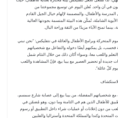
مون في آن واحد. نُعلن اليوم عن توسيع مجموعتنا من
المدرسة والأطفال، والمصممة لإلهام خيال الجيل القادم
بوية الشاملة، تُمكّن هذه البيئة المتسمة بجودتها العالية
ينما تمنح الآباء مزيدًا من الثقة وراحة البال.
 المتحركة وبرامج الأطفال والعائلة في نتفليكس: “نحن نبني
 فحسب، بل يمكنهم أيضًا دخوله والتفاعل مع شخصياتهم
لتعلم واللعب معا، وسواء أكان ذلك من خلال التئام شمل
يدة أو تحضير العصير مع بيبا بيغ، فإنّ المشاهدة واللعب
م كلّ عائلة”.
والاستكشاف
 مع شخصياتهم المفضلة، من بيبا بيغ إلى عصابة شارع سمسم،
يق للأطفال الذين هم في الثامنة وما دون، وهو مُضمّن في
للعب من دون إعلانات أو عمليات شراء داخل التطبيق أو رسوم
ت المتحدة وكندا والمملكة المتحدة وأستراليا والفلبين