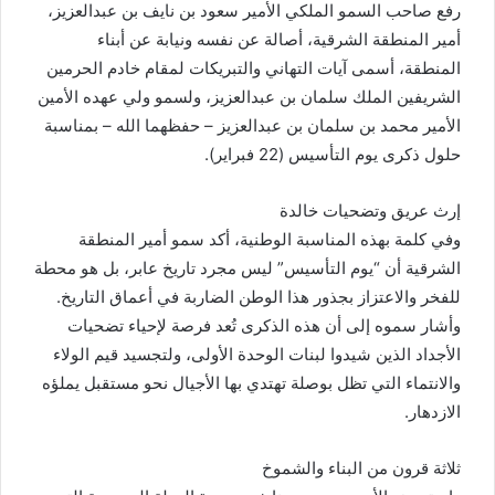
رفع صاحب السمو الملكي الأمير سعود بن نايف بن عبدالعزيز،
أمير المنطقة الشرقية، أصالة عن نفسه ونيابة عن أبناء
المنطقة، أسمى آيات التهاني والتبريكات لمقام خادم الحرمين
الشريفين الملك سلمان بن عبدالعزيز، ولسمو ولي عهده الأمين
الأمير محمد بن سلمان بن عبدالعزيز – حفظهما الله – بمناسبة
حلول ذكرى يوم التأسيس (22 فبراير).
إرث عريق وتضحيات خالدة
وفي كلمة بهذه المناسبة الوطنية، أكد سمو أمير المنطقة
الشرقية أن “يوم التأسيس” ليس مجرد تاريخ عابر، بل هو محطة
للفخر والاعتزاز بجذور هذا الوطن الضاربة في أعماق التاريخ.
وأشار سموه إلى أن هذه الذكرى تُعد فرصة لإحياء تضحيات
الأجداد الذين شيدوا لبنات الوحدة الأولى، ولتجسيد قيم الولاء
والانتماء التي تظل بوصلة تهتدي بها الأجيال نحو مستقبل يملؤه
الازدهار.
ثلاثة قرون من البناء والشموخ