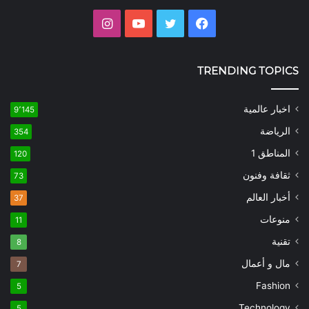
فيسبوك
تويتر
يوتيوب
انستقرام
TRENDING TOPICS
اخبار عالمية
9٬145
الرياضة
354
المناطق 1
120
ثقافة وفنون
73
أخبار العالم
37
منوعات
11
تقنية
8
مال و أعمال
7
Fashion
5
Technology
5