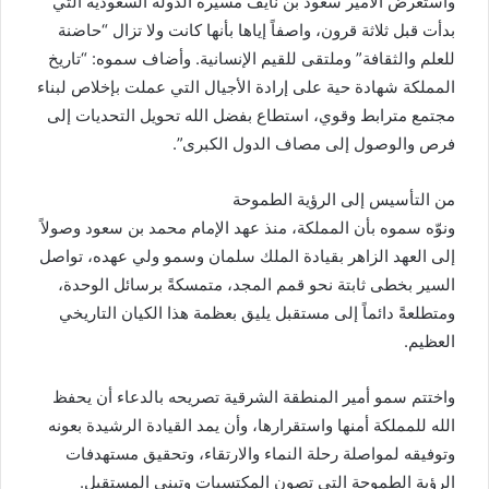
واستعرض الأمير سعود بن نايف مسيرة الدولة السعودية التي
بدأت قبل ثلاثة قرون، واصفاً إياها بأنها كانت ولا تزال “حاضنة
للعلم والثقافة” وملتقى للقيم الإنسانية. وأضاف سموه: “تاريخ
المملكة شهادة حية على إرادة الأجيال التي عملت بإخلاص لبناء
مجتمع مترابط وقوي، استطاع بفضل الله تحويل التحديات إلى
فرص والوصول إلى مصاف الدول الكبرى”.
من التأسيس إلى الرؤية الطموحة
ونوّه سموه بأن المملكة، منذ عهد الإمام محمد بن سعود وصولاً
إلى العهد الزاهر بقيادة الملك سلمان وسمو ولي عهده، تواصل
السير بخطى ثابتة نحو قمم المجد، متمسكةً برسائل الوحدة،
ومتطلعةً دائماً إلى مستقبل يليق بعظمة هذا الكيان التاريخي
العظيم.
واختتم سمو أمير المنطقة الشرقية تصريحه بالدعاء أن يحفظ
الله للمملكة أمنها واستقرارها، وأن يمد القيادة الرشيدة بعونه
وتوفيقه لمواصلة رحلة النماء والارتقاء، وتحقيق مستهدفات
الرؤية الطموحة التي تصون المكتسبات وتبني المستقبل.