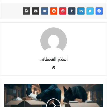
اسلام القحطانى
م
و
ق
ع
ا
ل
و