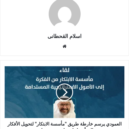
اسلام القحطانى
م
و
ق
ع
ا
ل
و
ي
ب
العمودي يرسم خارطة طريق "مأسسة الابتكار" لتحويل الأفكار