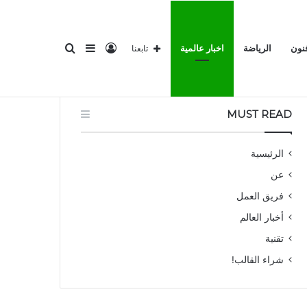
تسجيل
إضافة
بحث
فنون
الرياضة
اخبار عالمية
تابعنا
لرئيسية
المناطق 1
ثقافة وفنون
الرياضة
اخبار عالمية
MUST READ
الدخول
عمود
عن
الرئيسية
عن
فريق العمل
أخبار العالم
تقنية
جانبي
شراء القالب!