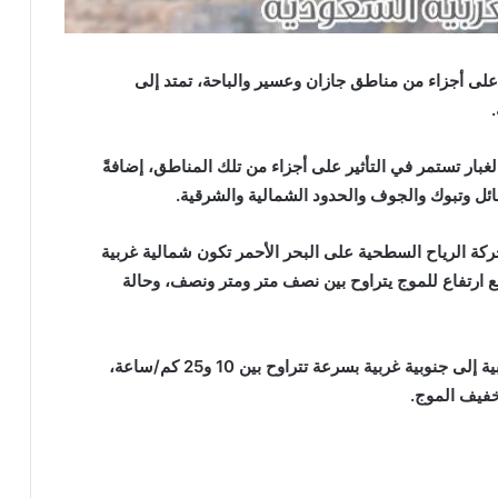
على أجزاء من مناطق جازان وعسير والباحة، تمتد إلى
لغبار تستمر في التأثير على أجزاء من تلك المناطق، إضافةً
ائل وتبوك والجوف والحدود الشمالية والشرقية.
حركة الرياح السطحية على البحر الأحمر تكون شمالية غربية
راوح بين 15 و30 كم/ساعة، مع ارتفاع للموج يتراوح بين نصف متر ومتر ونصف، وحالة
أما في الخليج العربي، فتكون الرياح السطحية غربية إلى جنوبية غربية بسرعة تتراوح بين 10 و25 كم/ساعة،
خفيف الموج.