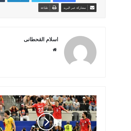
مشاركة عبر البريد
طباعة
اسلام القحطانى
م
و
ق
ع
ا
ل
و
ي
ب