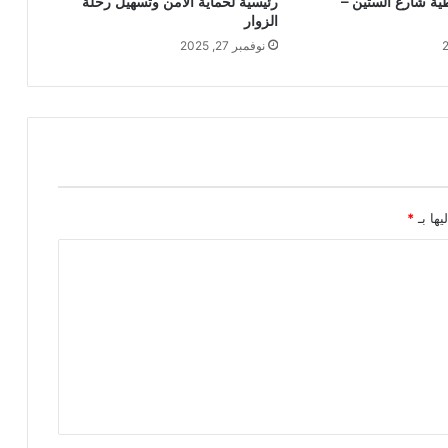
ية شارع الستين –
رئيسية لحماية الأمن وتسهيل رحلة
الزوار
نوفمبر 27, 2025
يها بـ
*