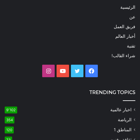
الرئيسية
عن
فريق العمل
أخبار العالم
تقنية
شراء القالب!
فيسبوك
تويتر
يوتيوب
انستقرام
TRENDING TOPICS
اخبار عالمية
9٬102
الرياضة
354
المناطق 1
120
ثقافة وفنون