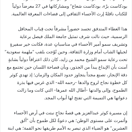
بودكاست برْء، بودكاست شعاع” ومشاركاتها في 27 معرضاً دولياً
للكتاب ناقلةً إرث الأحساء الثقافي إلى فضاءات المعرفة العالمية.
هذا العطاء المتدفق تجسد حضوراً مشرفاً تحت قِباب المحافل
الرسمية، حيث نالت شرف تمثيل جامعة الملك فيصل برعاية
وتشريف سمو أمير الأحساء في مناسباتٍ عدة، فكانت خير سفيرةٍ
لجيلها الشاب أمام وزارة الثقافة، وحين تُوّجت بلقب “ملهمة سعودية”
تحت رعاية سمو الشيخ محمد بن زايد، كان ذلك اعترافاً دولياً بشابةٍ
آمنت بأن الإبداع يبدأ من الجذور، وبأن فصاحة اللسان حين تجتمع مع
دقة الإنجاز، تصنع مجداً يتجاوز حدود المكان والزمان؛ إذ تهدي كوثر
كل خطوة نجاح لروح والدها -رحمه الله- الذي غرس فيها بذرة
الطموح، وإلى والدتها -أطال الله عمرها- التي كانت وما زالت
دعواتها هي التميمة التي تفتح لها أبواب المجد.
إن مسيرة كوثر عبدالعزيز هي قصةُ نجاحٍ نبتت في أرض الأحساء
وأثمرت على مستوى الوطن؛ هي دعوةٌ لكل طموح بأن “ألق
العشرين” هو الضياء الذي تبصر به الأمم طريقها نحو القمة؛ هي ابنة