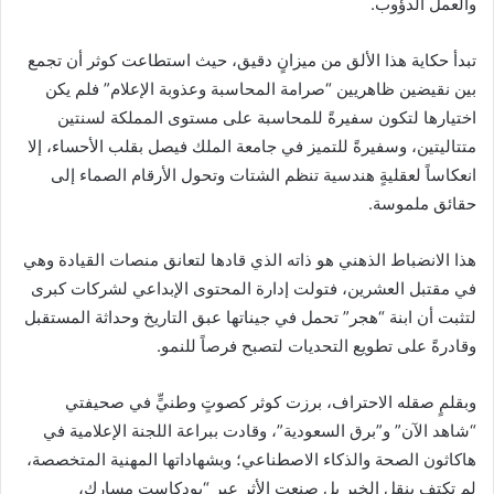
والعمل الدؤوب.
تبدأ حكاية هذا الألق من ميزانٍ دقيق، حيث استطاعت كوثر أن تجمع
بين نقيضين ظاهريين “صرامة المحاسبة وعذوبة الإعلام” فلم يكن
اختيارها لتكون سفيرةً للمحاسبة على مستوى المملكة لسنتين
متتاليتين، وسفيرةً للتميز في جامعة الملك فيصل بقلب الأحساء، إلا
انعكاساً لعقليةٍ هندسية تنظم الشتات وتحول الأرقام الصماء إلى
حقائق ملموسة.
هذا الانضباط الذهني هو ذاته الذي قادها لتعانق منصات القيادة وهي
في مقتبل العشرين، فتولت إدارة المحتوى الإبداعي لشركات كبرى
لتثبت أن ابنة “هجر” تحمل في جيناتها عبق التاريخ وحداثة المستقبل
وقادرةً على تطويع التحديات لتصبح فرصاً للنمو.
وبقلمٍ صقله الاحتراف، برزت كوثر كصوتٍ وطنيٍّ في صحيفتي
“شاهد الآن” و”برق السعودية”، وقادت ببراعة اللجنة الإعلامية في
هاكاثون الصحة والذكاء الاصطناعي؛ وبشهاداتها المهنية المتخصصة،
لم تكتفِ بنقل الخبر بل صنعت الأثر عبر “بودكاست مسارك،