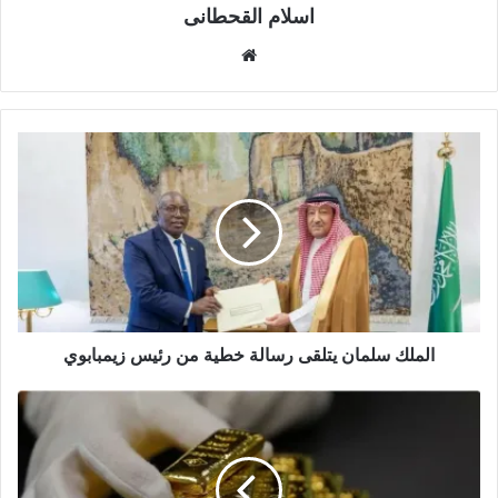
اسلام القحطانى
م
و
ق
ع
ا
ل
و
ي
ب
الملك سلمان يتلقى رسالة خطية من رئيس زيمبابوي