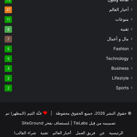
73
أخبار العالم
37
منوعات
11
تقنية
8
مال و أعمال
7
Fashion
5
Technology
5
Business
3
Lifestyle
2
Sports
2
© حقوق النشر 2026، جميع الحقوق محفوظة |
جَنَّة الثيم (المظهر) تم
تصميمه من قِبل TieLabs
| مُستضاف بفخر
SiteGround
الرئيسية
عن
فريق العمل
أخبار العالم
تقنية
شراء القالب!