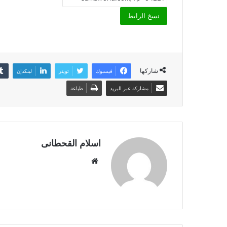
نسخ الرابط
شاركها
فيسبوك
تويتر
لينكدإن
مشاركة عبر البريد
طباعة
اسلام القحطانى
م
و
ق
ع
ا
ل