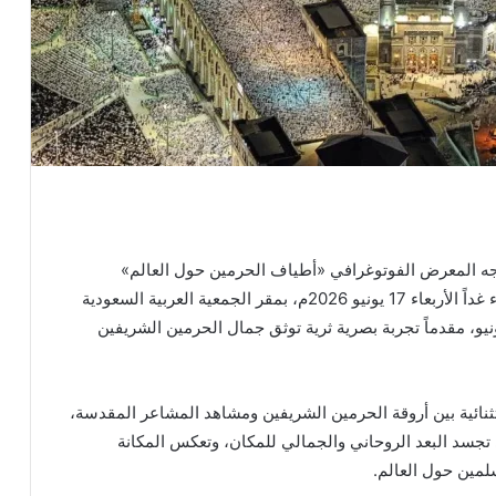
خوجه المعرض الفوتوغرافي «أطياف الحرمين حول العالم»
للمصورة السعودية العالمية سوزان إسكندر وذلك مساء غداً الأربعاء 17 يونيو 2026م، بمقر الجمعية العربية السعودية
افة والفنون بجدة، حيث يستمر المعرض حتى 19 يونيو، مقدماً تجربة بصرية ثرية توثق جمال الحرمين الشريفين
نائية بين أروقة الحرمين الشريفين ومشاهد المشاعر المقدسة،
تجسد البعد الروحاني والجمالي للمكان، وتعكس المكانة
لمين حول العالم.