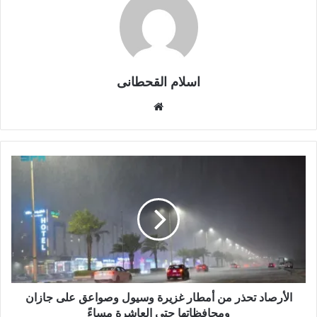
اسلام القحطانى
م
و
ق
ع
ا
ل
و
ي
ب
الأرصاد تحذر من أمطار غزيرة وسيول وصواعق على جازان
ومحافظاتها حتى العاشرة مساءً