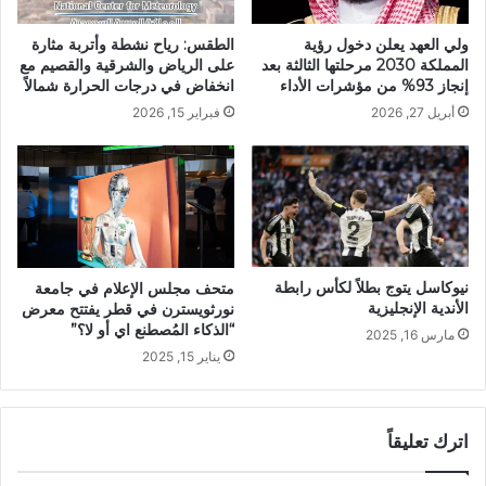
ولي العهد يعلن دخول رؤية
الطقس: رياح نشطة وأتربة مثارة
المملكة 2030 مرحلتها الثالثة بعد
على الرياض والشرقية والقصيم مع
إنجاز 93% من مؤشرات الأداء
انخفاض في درجات الحرارة شمالاً
أبريل 27, 2026
فبراير 15, 2026
نيوكاسل يتوج بطلاً لكأس رابطة
متحف مجلس الإعلام في جامعة
الأندية الإنجليزية
نورثويسترن في قطر يفتتح معرض
“الذكاء المُصطنع اي أو لا؟”
مارس 16, 2025
يناير 15, 2025
اترك تعليقاً