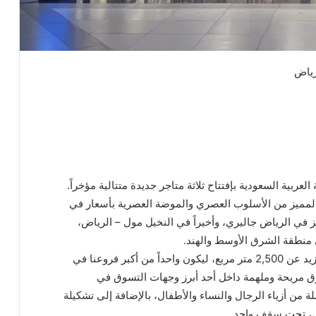
عربية السعودية بإفتتاح ثلاثة متاجر جديدة متتالية مؤخراً.
المميز من الأسلوب العصري والموضة العصرية بأسعار في
ز في الرياض جاليري، وأخيراً في النخيل مول – الرياض،
يمتد متجرنا الجديد في النخيل مول على مساحة تزيد عن 2,500 متر مربع، ليكون واحداً من أكبر فروعنا في
ق مريحة وملهمة داخل أحد أبرز وجهات التسوق في
 من أزياء الرجال والنساء والأطفال، بالإضافة إلى تشكيلة
ل، تحت سقف واحد.