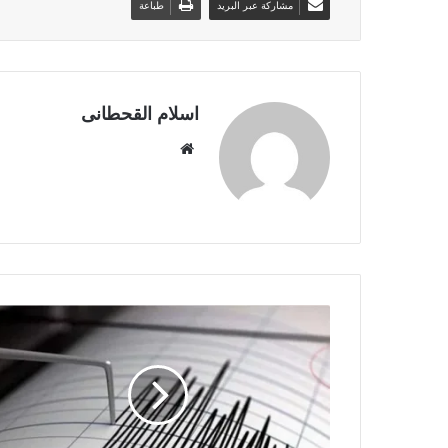
مشاركة عبر البريد
طباعة
اسلام القحطانى
م
و
ق
ع
ا
ل
و
ي
ب