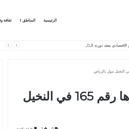
الرئيسية
المناطق 1
ثقافة و
قد دورته الـ(12) أكتوبر القادم
ا
آر أند بي تفتتح متجرها رقم 165 في النخيل
0
1
دقيقة واحدة