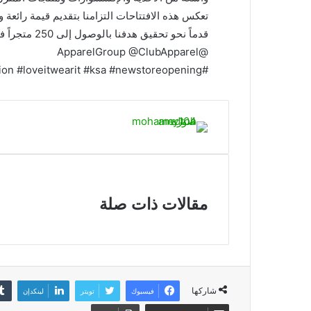
تعكس هذه الافتتاحات التزامنا بتقديم قيمة رائع
قدماً نحو تحقيق هدفنا بالوصول إلى 250 متجراً في المنطقة.
@ApparelGroup @ClubApparel
#randbfashion #loveitwearit #ksa #newstoreopening
مقالات ذات صلة
شاركها
فيسبوك
تويتر
لينكدإن