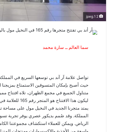
2 1.jpeg
سما العالم ــ سارة محمد
تواصل علامة آر آند بي توسعها السريع في المملكة ال
حيث أصبح بإمكان المتسوقين الاستمتاع بمزيجنا 
متناول الجميع في مجمع الظهران، تلاه افتتاح ممي
ليكون هذا الافتتاح هو المتجر رقم 165 للعلامة في منطقة الشرق الأوسط والهند.
المملكة. وقد صُمم بديكور عصري يوفر تجربة تسو
الرياض. ويمكن للعملاء استكشاف مجموعتنا الكاملة
واسعة من الأحذية والإكسسوارات ومنتجات المنز