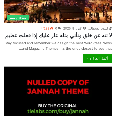
سياحة و سفر
اسلام القحطانى
أكتوبر 8, 2025
0
4٬299
لا تنه عن خلق وتأتي مثله عار عليك إذا فعلت عظيم
Stay focused and remember we design the best WordPress News
and Magazine Themes. It’s the ones closest to you that…
أكمل القراءة »