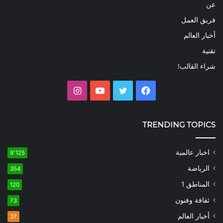
عن
فريق العمل
أخبار العالم
تقنية
شراء القالب!
فيسبوك
تويتر
يوتيوب
انستقرام
TRENDING TOPICS
اخبار عالمية
9٬125
الرياضة
354
المناطق 1
120
ثقافة وفنون
73
أخبار العالم
37