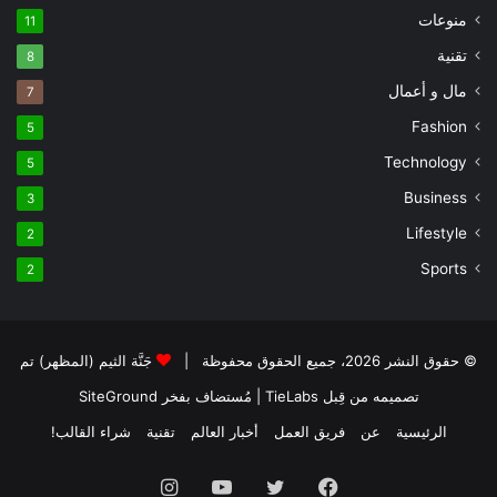
منوعات
11
تقنية
8
مال و أعمال
7
Fashion
5
Technology
5
Business
3
Lifestyle
2
Sports
2
© حقوق النشر 2026، جميع الحقوق محفوظة |
جَنَّة الثيم (المظهر) تم
تصميمه من قِبل TieLabs
| مُستضاف بفخر
SiteGround
الرئيسية
عن
فريق العمل
أخبار العالم
تقنية
شراء القالب!
فيسبوك
تويتر
يوتيوب
انستقرام