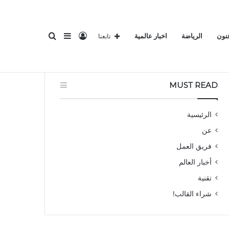
تسجيل
إضافة
بحث
فنون
الرياضة
اخبار عالمية
تابعنا
لرئيسية
المناطق 1
ثقافة وفنون
الرياضة
اخبار عالمية
MUST READ
الدخول
عمود
عن
الرئيسية
عن
فريق العمل
أخبار العالم
تقنية
جانبي
شراء القالب!