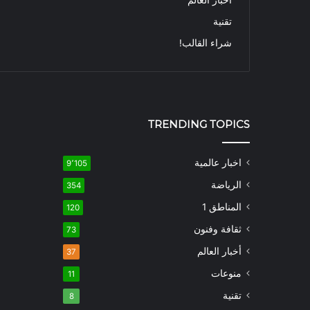
تقنية
شراء القالب!
TRENDING TOPICS
اخبار عالمية
9٬105
الرياضة
354
المناطق 1
120
ثقافة وفنون
73
أخبار العالم
37
منوعات
11
تقنية
8