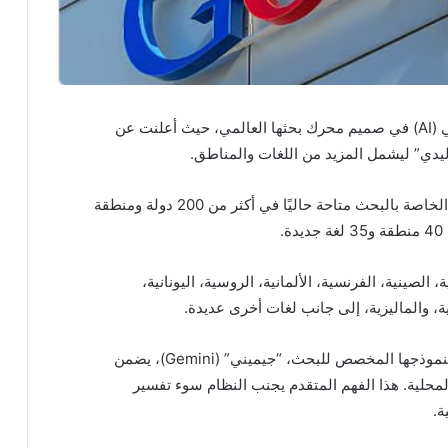
تواصل شركة جوجل تعزيز مكانة الذكاء الاصطناعي (AI) في صميم محرك بحثها العالمي، حيث أعلنت عن
يدي” ليشمل المزيد من اللغات والمناطق.
يأتي هذا التوسع ليجعل ميزات الذكاء الاصطناعي الخاصة بالبحث متاحة حاليًا في أكثر من 200 دولة ومنطقة
.
الصينية، الفرنسية، الألمانية، الروسية، اليونانية،
شيكية، والماليزية، إلى جانب لغات أخرى عديدة.
وتؤكد جوجل أن الفهم المتطور والمتعدد الأنماط لنموذجها المخصص للبحث، “جيميني” (Gemini)، يضمن
لمحلية. هذا الفهم المتقدم يجنب النظام سوء تفسير
ة.