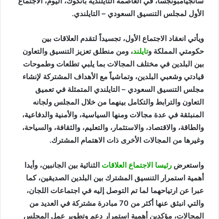
سانجيامبونجسا، في العاصمة التايلندية بانكوك، اليوم، الاجتماع
الأول لمجلس التنسيق السعودي – التايلندي.
ويأتي انعقاد الاجتماع الأول، تجسيداً لتقدم العلاقات بين
حكومتي المملكة و
تايلند
، ومن منطلق تعزيز التنسيق والتعاون
بين البلدين في مختلف المجالات بما يلبي تطلعات وطموحات
قيادتي وشعبي البلدين، وتماشياً مع الأهداف المشتركة لإنشاء
مجلس التنسيق السعودي – التايلندي المتمثلة في تعميق
التعاون والترابط والتكامل بينهما من خلال المجلس ولجانه
المنبثقة في عدة مجالات ومنها السياسية، والأمنية والدفاعية،
والطاقة، والاقتصاد، والاستثمار، والتعليم، والثقافة، والسياحة،
وغيرها من المجالات الأخرى ذات الاهتمام المشترك.
واستعرض
رئيسا الاجتماع العلاقات
الثنائية بين الجانبين، وأيدا
أهمية استمرار التنسيق المشترك بين البلدين الصديقين، كما
عبرا عن ارتياحهما لما تم التوصل إليه في اجتماعات اللجان،
والتي انبثق عنها أكثر من 70 مبادرة مشتركة في العديد من
المجالات، مؤكدين أهمية استمرار دعم وتطوير عمل المجلس