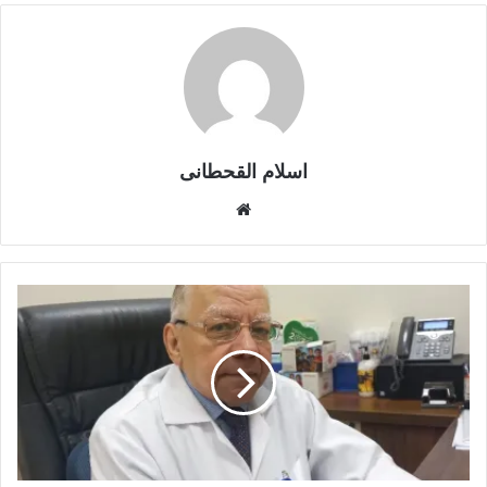
اسلام القحطانى
م
و
ق
ع
ا
ل
و
ي
ب