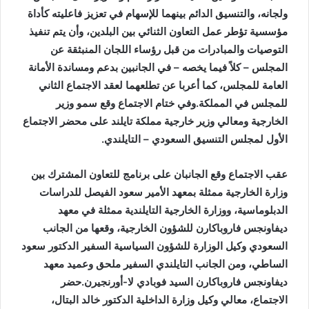
ولجانه، والتنسيق الدائم بينهما للإسهام في تعزيز فاعليته كأداة
مؤسسية تؤطر عمل التعاون الثنائي بين البلدين، وأن يتم تنفيذ
التوصيات والمبادرات من قبل رؤساء اللجان المنبثقة عن
المجلس – كلاً فيما يخصه – في الجانبين بدعم ومساندة الأمانة
العامة للمجلس، كما أعربا عن تطلعهما لعقد الاجتماع الثاني
للمجلس في المملكة.وفي ختام الاجتماع وقع سمو وزير
الخارجية ومعالي وزير خارجية مملكة تايلند على محضر الاجتماع
الأول لمجلس التنسيق السعودي – التايلندي.
عقب الاجتماع وقع الجانبان على برنامج للتعاون المشترك بين
وزارة الخارجية ممثلة بمعهد الأمير سعود الفيصل للدراسات
الدبلوماسية، ووزارة الخارجية التايلندية ممثلة في معهد
ديفاونجس فاروباكارن للشؤون الخارجية، وقعها من الجانب
السعودي وكيل الوزارة للشؤون السياسية السفير الدكتور سعود
الساطي، ومن الجانب التايلندي السفير ملحق وعميد معهد
ديفاونجس فاروباكارن السيد فوبادي لا-أورنجيرن.حضر
الاجتماع، معالي وكيل وزارة الداخلية الدكتور خالد البتال،