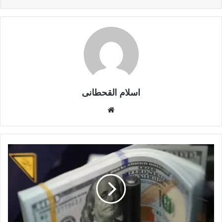
اسلام القحطانى
م
و
ق
ع
ا
ل
و
ي
ب