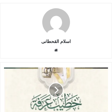
اسلام القحطانى
م
و
ق
ع
ا
ل
و
ي
ب