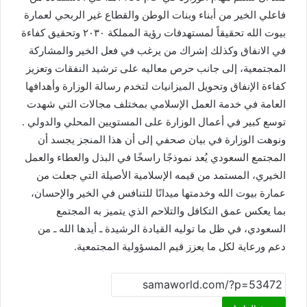
فاعلي الخير من أبناء وبنات الوطن والقطاع غير الربحي لعمارة
بيوت الله تحقيقاً لمستهدفات رؤية المملكة ٢٠٣٠ وتحقيق كفاءة
في الانفاق وكذلك إشراك من يرغب في فعل الخير والمشاركة
المجتمعية، إلى جانب حرص معاليه على ترشيد النفقات وتعزيز
كفاءة الإنفاق وتحويل الميزانيات لتخدم رسالة الوزارة وأهدافها
العامة في خدمة العمل الإسلامي بمختلف مجالات التي شهدت
توسع كبير في أعمال الوزارة على المستويين المحلي والدولي .
ونوهت الوزارة في بيان صحفي إلى أن هذا المنجز يجسد أن
المجتمع السعودي يُعد نموذجًا راسخًا في البذل والعطاء والعمل
الخيري، المستمد من قيمه الإسلامية الأصيلة التي جعلت من
عمارة بيوت الله وخدمتها ميدانًا للتنافس في الخير والإحسان،
بما يعكس عمق التكافل والتلاحم الذي يتميز به المجتمع
السعودي، في ظل ما توليه القيادة الرشيدة ـ أيدها الله ـ من
دعم ورعاية لكل ما يعزز قيم المسؤولية المجتمعية.​