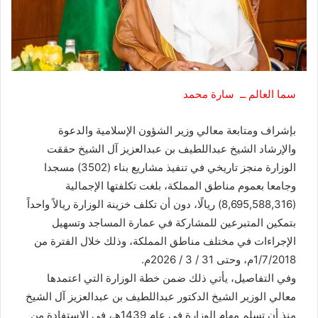
سما العالم ــ سارة محمد
​بإشراف ومتابعة معالي وزير الشؤون الإسلامية والدعوة
والإرشاد الشيخ عبداللطيف بن عبدالعزيز آل الشيخ حققت
الوزارة منجز تاريخي في تنفيذ مشاريع بناء (3502) مسجدا
وجامعا بعموم مناطق المملكة، بلغت تكلفتها الإجمالية
(8,695,588,316) ريالًا، دون أن تكلف خزينة الوزارة ريالاً واحداً
بتمكين المتبرعين للمشاركة في عمارة المساجد وتسهيل
الإجراءات في مختلف مناطق المملكة، وذلك خلال الفترة من
1/7/2018م، وحتى 31 / 3 / 2026م.
وفي التفاصيل، يأتي ذلك ضمن خطة الوزارة التي اعتمدها
معالي الوزير الشيخ الدكتور عبداللطيف بن عبدالعزيز آل الشيخ
منذ أن تسلم مهام الوزارة في عام 1439هـ، في الاستفادة من