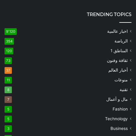
TRENDING TOPICS
اخبار عالمية
9٬120
الرياضة
354
المناطق 1
120
ثقافة وفنون
73
أخبار العالم
37
منوعات
11
تقنية
8
مال و أعمال
7
Fashion
5
Technology
5
Business
3