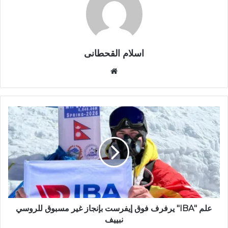
اسلام القحطانى
م
و
ق
ع
ا
ل
و
ي
ب
علم "IBA" يرفرف فوق إيفرست بإنجاز غير مسبوق للروسي
نبييف