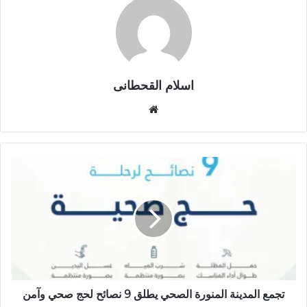
اسلام القحطانى
م
و
ق
ع
ا
ل
و
ي
ب
تجمع المدينة المنورة الصحي يطلق 9 نصائح لحج صحي وآمن