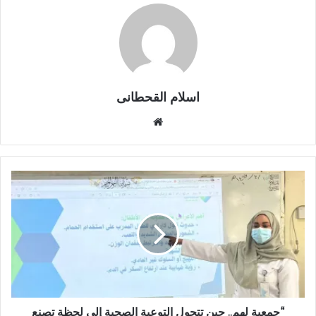
اسلام القحطانى
م
و
ق
ع
ا
ل
و
ي
ب
“جمعية لهم.. حين تتحول التوعية الصحية إلى لحظة تصنع