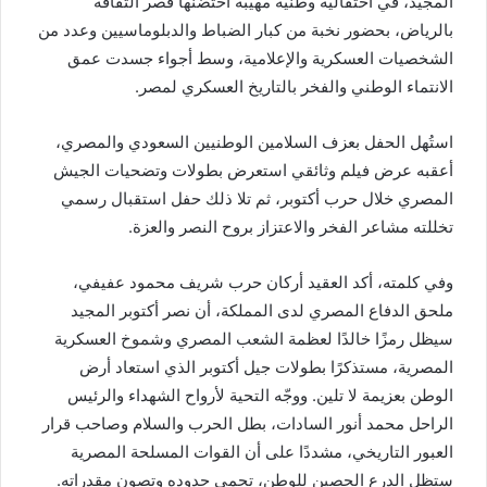
المجيد، في احتفالية وطنية مهيبة احتضنها قصر الثقافة
بالرياض، بحضور نخبة من كبار الضباط والدبلوماسيين وعدد من
الشخصيات العسكرية والإعلامية، وسط أجواء جسدت عمق
الانتماء الوطني والفخر بالتاريخ العسكري لمصر.
استُهل الحفل بعزف السلامين الوطنيين السعودي والمصري،
أعقبه عرض فيلم وثائقي استعرض بطولات وتضحيات الجيش
المصري خلال حرب أكتوبر، ثم تلا ذلك حفل استقبال رسمي
تخللته مشاعر الفخر والاعتزاز بروح النصر والعزة.
وفي كلمته، أكد العقيد أركان حرب شريف محمود عفيفي،
ملحق الدفاع المصري لدى المملكة، أن نصر أكتوبر المجيد
سيظل رمزًا خالدًا لعظمة الشعب المصري وشموخ العسكرية
المصرية، مستذكرًا بطولات جيل أكتوبر الذي استعاد أرض
الوطن بعزيمة لا تلين. ووجّه التحية لأرواح الشهداء والرئيس
الراحل محمد أنور السادات، بطل الحرب والسلام وصاحب قرار
العبور التاريخي، مشددًا على أن القوات المسلحة المصرية
ستظل الدرع الحصين للوطن، تحمي حدوده وتصون مقدراته.