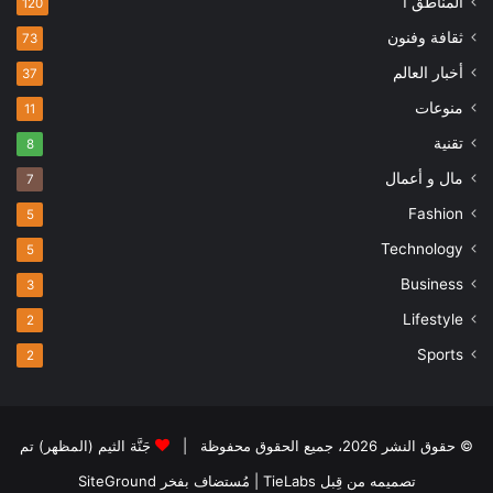
المناطق 1
120
ثقافة وفنون
73
أخبار العالم
37
منوعات
11
تقنية
8
مال و أعمال
7
Fashion
5
Technology
5
Business
3
Lifestyle
2
Sports
2
© حقوق النشر 2026، جميع الحقوق محفوظة |
جَنَّة الثيم (المظهر) تم
تصميمه من قِبل TieLabs
| مُستضاف بفخر
SiteGround