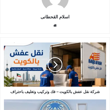
اسلام القحطانى
م
و
ق
ع
ا
ل
و
ي
ب
شركة نقل عفش بالكويت – فك وتركيب وتغليف باحتراف