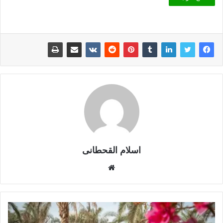
اسلام القحطانى
م
و
ق
ع
ا