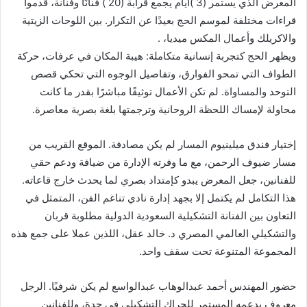
المعرض الذي يستمر (3 )أيام يجمع قرابة (20 ) فنانًا وفنانة، قدموا
قراءات مختلفة لموسم الحج بعيدًا عن التكرار. بين اللوحات الزيتية
والاكريلك وأعمال المكس ميديا، .
ويظهر الحج كتجربة إنسانية متكاملة: هيبة المكان في عرفات، حركة
الطواف التي تمحو الفوارق، وتفاصيل الوجوه التي تحكي قصص
التوحد والمساواة. لم تكن الأعمال توثيقًا مباشرًا بقدر ما كانت
محاولة لإمساك اللحظة الروحانية وترجمتها بلغة بصرية معاصرة.
إختيار فندق ميلينيوم المسار لم يكن مصادفة. الموقع القريب من
مسار ضيوف الرحمن، مع ما وفرته الإدارة من ضيافة ودعم حقي
للفنانين، جعل المعرض يبدو كإمتداد بصري لما يحدث خارج قاعاته.
هذا التكامل لم يكتمل إلا بجهد إدارة نادي تناغم الفن، المتمثل في
التعاون بين الفنانة التشكيلية السعودية الدولية مطلوبة قربان
والتشكيلي العالمي المصري د. خالد عقل، اللذين عملا على جمع هذه
المجموعة المتنوعة تحت سقف واحد.
حضور المهندس أحمد عبدالوهاب عبدالواسع لم يكن شرفيًا. الرجل
معروف بدعمه المستمر للحراك التشكيلي في جدة، وللفنانين