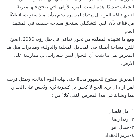
الشباب تحديدًا. هذه ليست المرة الأولى التي يفتتح فيها معرضًا
لنادي تناغم الفن، بل إمتداد لمسيرة دعم بدأت منذ سنوات، انطلاقًا
من قناعة بأن الفن التشكيلي يستحق مساحة حقيقية في المشهد
العام.
ومع ما تشهده المملكة من تحول ثقافي في ظل رؤية 2030، أصبح
للفن مساحة أصيلة في المحافل المحلية والدولية، ومبادرات مثل هذا
المعرض هي ما يثبت أن التحول ليس شعارات، بل ممارسة على
الأرض.
المعرض مفتوح للجمهور مجانًا حتى نهاية اليوم الثالث، ويمثل فرصة
لمن أراد أن يرى الحج لا كخبر، بل كتجربة تُرى وتُحس على الجدار.
هذا ويشاك في هذا المعرض الفني كلا” من :
1-امل فلمبان
٢- رندا رضا
٣-جمال اقو
٤-مريم المقداد