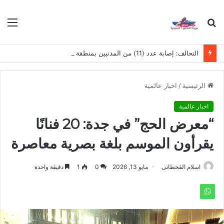
بحث
الق
عن
التحالف: إصابة عدد (11) من المدنيين بمنطقة نجران نتيجة اعتداءات إرهابية حوثية
الرئيسية
/
اخبار عالمية
اخبار عالمية
“معرض الحج” في جدة: 20 فنانًا
يقرأون الموسم بلغة بصرية معاصرة
اسلام القحطانى
مايو 13, 2026
0
1
دقيقة واحدة