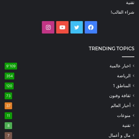
تقنية
شراء القالب!
فيسبوك
تويتر
يوتيوب
انستقرام
TRENDING TOPICS
اخبار عالمية
9٬109
الرياضة
354
المناطق 1
120
ثقافة وفنون
73
أخبار العالم
37
منوعات
11
تقنية
8
مال و أعمال
7