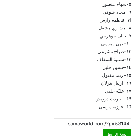
٥-سهام منصور
٦-امجاد شوقي
ا٧- فاطمه وارس
٨- مشاري مشعل
٩-حنان جوهرجي
١٠- نهى زمزمي
١٢-صباح مشرعي
١٣-سمية السقاف
١٤-حسين خليل
١٥- ريما مقبول
١٦- ارنيل بنزلان
١٧-عليّه حلبي
18 – جودت درويش
19- فوزية موسى
نسخ الرابط