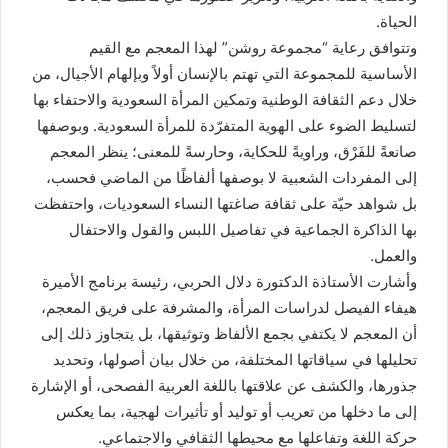
الحياة.
وتتوافق رعاية “مجموعة روشن” لهذا المعجم مع القيم
الأساسية للمجموعة التي تهتم بالإنسان أولاً وبإلهام الأجيال، من
خلال دعم الثقافة الوطنية وتمكين المرأة السعودية والاحتفاء بها
لتسليط الضوء على الهوية المتفرّدة للمرأة السعودية. وبوصفها
صانعةً للفَرْق، وراويةً للحكاية، وحارسةً للمعنى؛ ينظر المعجم
إلى المفردات الشعبية لا بوصفها ألفاظًا من الماضي فحسب،
بل شواهد حيّة على ثقافة صاغتها النساء السعوديات، واحتفظت
بها الذاكرة الجماعية في تفاصيل اللبس والقول والاحتفال
والعمل.
وأشارت الأستاذة الدكتورة دلال الحربي، رئيسة برنامج الأميرة
هيفاء الفيصل لدراسات المرأة، والمشرفة على فريق المعجم،
أن المعجم لا يكتفي بجمع الألفاظ وتوثيقها، بل يتجاوز ذلك إلى
تحليلها في سياقاتها المختلفة، من خلال بيان أصولها، وتحديد
جذورها، والكشف عن علاقتها باللغة العربية الفصحى، أو الإشارة
إلى ما دخلها من تعريب أو توليد أو تأثيرات لهجية، بما يعكس
حركة اللغة وتفاعلها مع محيطها الثقافي والاجتماعي.