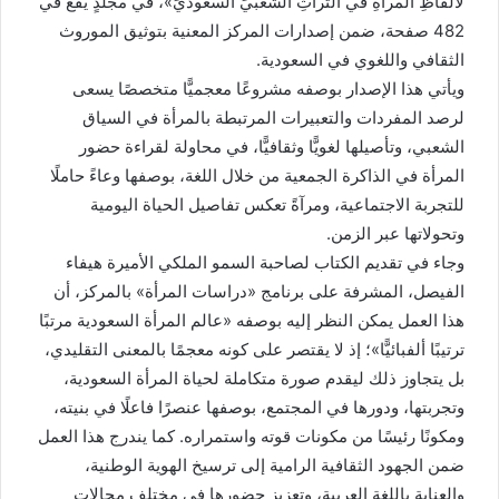
لألفاظِ المرأةِ في التُّراثِ الشَّعبيِّ السُّعوديِّ»، في مجلدٍ يقع في
482 صفحة، ضمن إصدارات المركز المعنية بتوثيق الموروث
الثقافي واللغوي في السعودية.
ويأتي هذا الإصدار بوصفه مشروعًا معجميًّا متخصصًا يسعى
لرصد المفردات والتعبيرات المرتبطة بالمرأة في السياق
الشعبي، وتأصيلها لغويًّا وثقافيًّا، في محاولة لقراءة حضور
المرأة في الذاكرة الجمعية من خلال اللغة، بوصفها وعاءً حاملًا
للتجربة الاجتماعية، ومرآةً تعكس تفاصيل الحياة اليومية
وتحولاتها عبر الزمن.
وجاء في تقديم الكتاب لصاحبة السمو الملكي الأميرة هيفاء
الفيصل، المشرفة على برنامج «دراسات المرأة» بالمركز، أن
هذا العمل يمكن النظر إليه بوصفه «عالم المرأة السعودية مرتبًا
ترتيبًا ألفبائيًّا»؛ إذ لا يقتصر على كونه معجمًا بالمعنى التقليدي،
بل يتجاوز ذلك ليقدم صورة متكاملة لحياة المرأة السعودية،
وتجربتها، ودورها في المجتمع، بوصفها عنصرًا فاعلًا في بنيته،
ومكونًا رئيسًا من مكونات قوته واستمراره. كما يندرج هذا العمل
ضمن الجهود الثقافية الرامية إلى ترسيخ الهوية الوطنية،
والعناية باللغة العربية، وتعزيز حضورها في مختلف مجالات