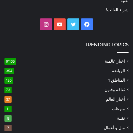
تقنية
شراء القالب!
فيسبوك
تويتر
يوتيوب
انستقرام
TRENDING TOPICS
اخبار عالمية
9٬105
الرياضة
354
المناطق 1
120
ثقافة وفنون
73
أخبار العالم
37
منوعات
11
تقنية
8
مال و أعمال
7