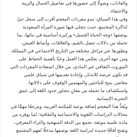
والعادات، وصولًا إلى حضورها في تفاصيل الجمال والزينة
والاحتفاء.
وفي هذا السياق، تبدو مفردات المعجم أقرب إلى سجل حيّ
لذاكرة المجتمع، حيث تتجلى فيها صورة المرأة السعودية
بوصفها «وجه الحياة الجميل» وركيزة أساسية في بنائها، بما
تحمله من دلالات تتصل بالقيم، والعلاقات، وأنماط العيش،
وتطورها عبر مراحل مختلفة من التاريخ الاجتماعي في المملكة.
ومن جهة أخرى، يعكس هذا العمل وعيًا بأهمية الحفاظ على
الموروث الثقافي غير المادي، من خلال استعادة المفردات التي
قد تكون عرضة للاندثار، وإعادة تقديمها في سياق علمي
معاصر، يتيح للباحثين والمهتمين الوقوف على دلالاتها،
واستكشاف ما تحمله من معانٍ تتجاوز حدود اللغة إلى عمق
التجربة الإنسانية.
ويُعَدُّ هذا المعجم إضافة نوعية للمكتبة العربية، ومرجعًا مهمًّا في
مجالات الدراسات اللغوية والاجتماعية والثقافية؛ لما يوفره من
مادة علمية موثقة، تجمع بين الدقة المنهجية والثراء المعرفي،
وتفتح آفاقًا جديدة لدراسة اللغة بوصفها مدخلًا لفهم المجتمع