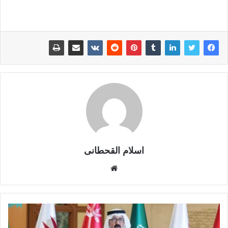
اسلام القحطانى
م
و
ق
ع
ا