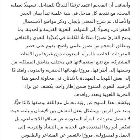
وأضافت أن المعجم اعتمد ترتيبًا ألفبائيًّا للمداخل، تسهيلًا لعملية
البحث، مع تقديم كل مدخل في بنية علمية تبدأ ببيان الجذر
والأصالة، ثم شرح المعنى بإيجاز، وذكر مواضع الاستعمال
الجغرافي، وصولًا إلى الشواهد اللغوية القديمة والحديثة، بما
يمنح القارئ تصورًا متكاملًا للكلمة في بُعدَيْها اللغوي والثقافي.
وينطلق المعجم من تصور علمي واضح، يقوم على حصر
المفردات الخاصة بالمرأة السعودية دون غيرها من الألفاظ
المشتركة، مع تتبع استعمالاتها في مختلف مناطق المملكة، من
وسطها إلى أطرافها، مرورًا بلهجاتها الحضرية والبدوية، وامتدادًا
إلى بعض اللهجات المهددة بالاندثار، في محاولة لجمع هذا
الرصيد اللغوي المتنوع ضمن إطار واحد، يكشف عن ثراء
التجربة اللغوية وتعدد روافدها.
ويكشف هذا المنهج عن رؤية تتعامل مع اللغة بوصفها كائنًا حيًّا،
يمتد عبر الزمن، ويتشكل بفعل التفاعل بين الإنسان وبيئته، حيث
لا تنفصل مفردات المرأة السعودية عن سياقها الاجتماعي، بل
تعكس أدوارها المتعددة في الحياة، من النشأة والتربية، إلى
العمل والمسؤولية، مرورًا بالتعبير عن المشاعر والطقوس