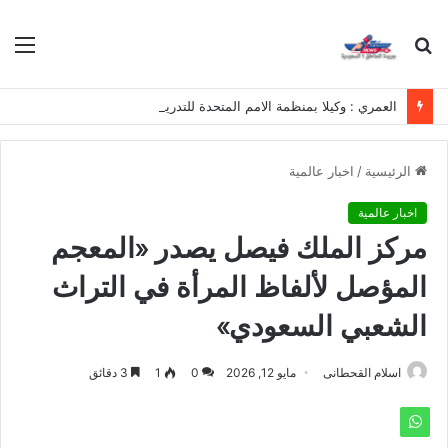
بحث
الق
عن
العمري : وكيلا بمنظمة الامم المتحدة للتدريب والاعلام ال UN MTC بالمملكة ودول الخليج العربي
الرئيسية
/
اخبار عالمية
اخبار عالمية
مركز الملك فيصل يصدر «المعجم
المؤصل لألفاظ المرأة في التراث
الشعبي السعودي»
اسلام القحطانى
مايو 12, 2026
0
1
3 دقائق