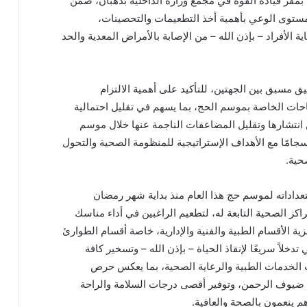
مقر قيادة القوة في مجمع وزارة الداخلية بذهبان، ضمن
مستوى الوعي بأهمية أخذ التطعيمات والتحصينات،
 الأفراد – بإذن الله – من الإصابة بالأمراض المعدية والحد
يق مسبق بين الجهتين، للتأكيد على أهمية الالتزام
احات الخاصة بموسم الحج، بما يسهم في تقليل احتمالية
من انتشارها وتقليل المضاعفات الناجمة عنها خلال موسم
تحقيقًا لمستهدفات رؤية المملكة 2030 وانسجامًا مع الأهداف الإستراتيجية للمنظومة الصحية والتحول
حية.
تعداداته لموسم حج هذا العام منذ بداية شهر رمضان
ز الصحية التابعة له، لتطعيم الراغبين في أداء مناسك
 الأقسام الطبية والفنية والإدارية، خاصة أقسام الطوارئ
خلاً سريعًا لإنقاذ الحياة – بإذن الله – وتسخير كافة
ت الخدمات الطبية والرعاية الصحية، بما يعكس حرص
ة ضيوف الرحمن، وتوفير أقصى درجات السلامة والراحة
م ينعمون بالصحة والعافية.