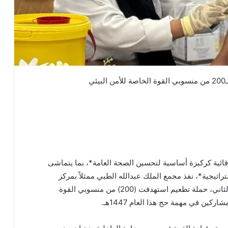
الوقائية كركيزة أساسية لتحسين الصحة العامة*، بما يتماشى
راتيجية*، نفذ مجمع الملك عبدالله الطبي ممثلاً بمركز
صحي الفردوس، أحد مكونات تجمع جدة الصحي الثاني، حملة تطعيم استهدفت (200) من منسوبي القوة
كين في مهمة حج هذا العام 1447هـ.