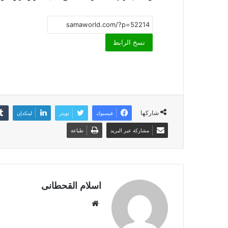
نسخ الرابط
شاركها
فيسبوك
تويتر
لينكدإن
مشاركة عبر البريد
طباعة
اسلام القحطانى
م
و
ق