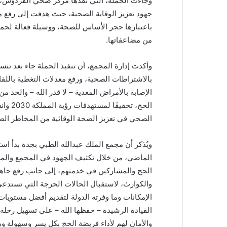
وجاءت الحملة، التي نفذها مركز صحي الفردوس، ب
جهود تعزيز الوقاية الصحية، حيث هدفت إلى رفع 
باعتبارها حجر الأساس للصحة، ووسيلة فعالة لحماية
من مضاعفاتها.
وأكدت إدارة المجمع، أن تنفيذ الحملة جاء بعد تنس
بالاشتراطات الصحية، ورفع معدلات التغطية باللق
الإصابة بالأمراض المعدية – لا قدر الله – والحد 
الحج، 
الصحي في تعزيز الصحة الوقائية من المخاطر الص
ويُذكر أن مجمع الملك عبدالله الطبي بجدة بدأ اس
الماضي، من خلال تكثيف الجهود في المجمع والمراك
الحج والمشاركين في خدمتهم، إلى جانب رفع جاهزية
والكوارث، لاستقبال الحالات الحرجة التي تستدعي تد
الإمكانات وما وفرته الدولة لتقديم أفضل مستويا
القيادة الرشيدة – حفظها الله – على تسهيل رحل
والأمان لهم لأداء فريضة الحج بكل يسر وسهولة وه