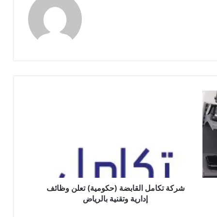
م
و
ق
ع
ا
ل
و
ي
ب
شركة تكامل القابضة (حكومية) تعلن وظائف
إدارية وتقنية بالرياض