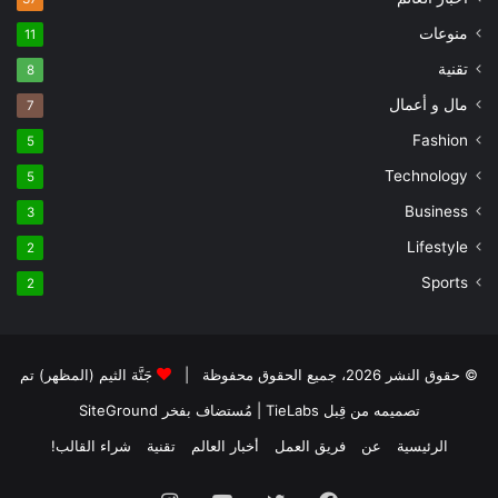
منوعات
11
تقنية
8
مال و أعمال
7
Fashion
5
Technology
5
Business
3
Lifestyle
2
Sports
2
© حقوق النشر 2026، جميع الحقوق محفوظة |
جَنَّة الثيم (المظهر) تم
تصميمه من قِبل TieLabs
| مُستضاف بفخر
SiteGround
الرئيسية
عن
فريق العمل
أخبار العالم
تقنية
شراء القالب!