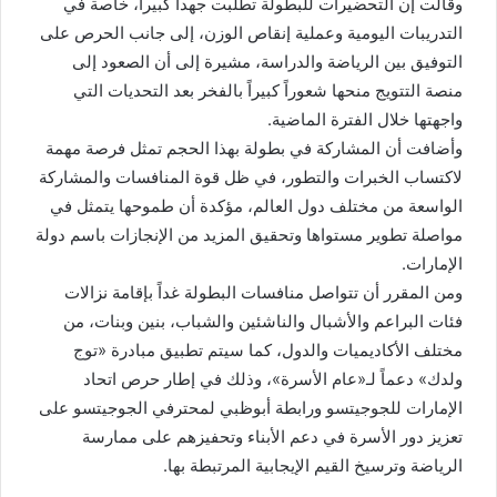
وقالت إن التحضيرات للبطولة تطلبت جهداً كبيراً، خاصة في
التدريبات اليومية وعملية إنقاص الوزن، إلى جانب الحرص على
التوفيق بين الرياضة والدراسة، مشيرة إلى أن الصعود إلى
منصة التتويج منحها شعوراً كبيراً بالفخر بعد التحديات التي
واجهتها خلال الفترة الماضية.
وأضافت أن المشاركة في بطولة بهذا الحجم تمثل فرصة مهمة
لاكتساب الخبرات والتطور، في ظل قوة المنافسات والمشاركة
الواسعة من مختلف دول العالم، مؤكدة أن طموحها يتمثل في
مواصلة تطوير مستواها وتحقيق المزيد من الإنجازات باسم دولة
الإمارات.
ومن المقرر أن تتواصل منافسات البطولة غداً بإقامة نزالات
فئات البراعم والأشبال والناشئين والشباب، بنين وبنات، من
مختلف الأكاديميات والدول، كما سيتم تطبيق مبادرة «توج
ولدك» دعماً لـ«عام الأسرة»، وذلك في إطار حرص اتحاد
الإمارات للجوجيتسو ورابطة أبوظبي لمحترفي الجوجيتسو على
تعزيز دور الأسرة في دعم الأبناء وتحفيزهم على ممارسة
الرياضة وترسيخ القيم الإيجابية المرتبطة بها.