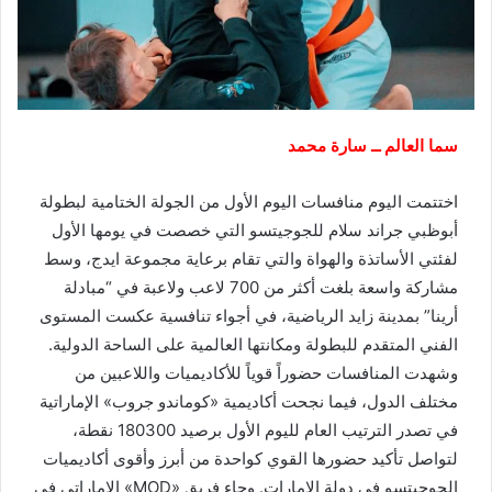
سما العالم ــ سارة محمد
اختتمت اليوم منافسات اليوم الأول من الجولة الختامية لبطولة
أبوظبي جراند سلام للجوجيتسو التي خصصت في يومها الأول
لفئتي الأساتذة والهواة والتي تقام برعاية مجموعة ايدج، وسط
مشاركة واسعة بلغت أكثر من 700 لاعب ولاعبة في “مبادلة
أرينا” بمدينة زايد الرياضية، في أجواء تنافسية عكست المستوى
الفني المتقدم للبطولة ومكانتها العالمية على الساحة الدولية.
وشهدت المنافسات حضوراً قوياً للأكاديميات واللاعبين من
مختلف الدول، فيما نجحت أكاديمية «كوماندو جروب» الإماراتية
في تصدر الترتيب العام لليوم الأول برصيد 180300 نقطة،
لتواصل تأكيد حضورها القوي كواحدة من أبرز وأقوى أكاديميات
الجوجيتسو في دولة الإمارات. وجاء فريق «MOD» الإماراتي في