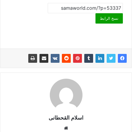
نسخ الرابط
اسلام القحطانى
م