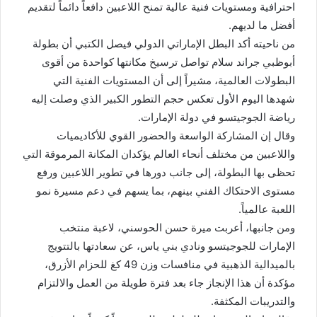
احترافية ومستويات فنية عالية تمنح اللاعبين دافعاً دائماً لتقديم
أفضل ما لديهم.
من ناحيته أكد البطل الإماراتي الدولي فيصل الكتبي أن بطولة
أبوظبي جراند سلام تواصل ترسيخ مكانتها كواحدة من أقوى
البطولات العالمية، مشيراً إلى أن المستويات الفنية التي
شهدها اليوم الأول تعكس حجم التطور الكبير الذي وصلت إليه
رياضة الجوجيتسو في دولة الإمارات.
وقال إن المشاركة الواسعة والحضور القوي للأكاديميات
واللاعبين من مختلف أنحاء العالم يؤكدان المكانة المرموقة التي
تحظى بها البطولة، إلى جانب دورها في تطوير اللاعبين ورفع
مستوى الاحتكاك الفني بينهم، بما يسهم في دعم مسيرة نمو
اللعبة عالمياً.
ومن جانبها، أعربت ميرة حسن الحوسني، لاعبة منتخب
الإمارات للجوجيتسو ونادي بني ياس، عن سعادتها بالتتويج
بالميدالية الذهبية في منافسات وزن 49 كغ للحزام الأزرق،
مؤكدة أن هذا الإنجاز جاء بعد فترة طويلة من العمل والالتزام
والتدريبات المكثفة.