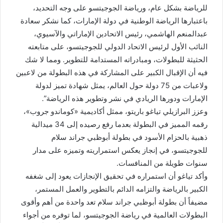
للرياضة بشكل عام، ورياضة الجوجيتسو على وجه التحديد،
باعتبارها الرياضة الوطنية في دولة الإمارات، كما نشكر سعادة
عبدالمنعم الهاشمي، رئيس الاتحادين الإماراتي والآسيوي،
النائب الأول لرئيس الاتحاد الدولي للجوجيتسو، على متابعته
الحثيثة للبطولات، ومبادراته المستدامة للتطوير. ومما لا شك
فيه أن الإقبال الكبير على المشاركة في هذه البطولة من لاعبين
ولاعبات من 75 دولة حول العالم، يمثل شهادة تميز لدولة
الإمارات ودورها الريادي في نشر وتطوير هذه الرياضة”.
وعزز البرازيلي تياغو باريتو، ممثل أكاديمية «كوماندو جروب»،
رقمه المميز في البطولة بعدما رفع رصيده إلى 34 ميدالية
ذهبية بالحزام الأسود في بطولة أبوظبي جراند سلام
للجوجيتسو، في إنجاز يعكس استمراريته وتميزه على مدار
سنوات طويلة من المنافسات.
وأكد تياغو أن استمراره في تحقيق الإنجازات يعود إلى شغفه
الكبير بالرياضة والتزامه الدائم بالتطوير والعمل المستمر،
مضيفاً أن بطولة أبوظبي جراند سلام تعد واحدة من أهم وأقوى
البطولات العالمية في رياضة الجوجيتسو، لما توفره من أجواء