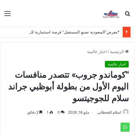
بحث
الق
عن
*معرض”السعودية تصنع المستقبل” فرصة استثمارية للشركات الناشئة في قطاعات الذكاء الاصطناعي وربطها بالشركات العالمية*
الرئيسية
/
اخبار عالمية
اخبار عالمية
“كوماندو جروب» تتصدر منافسات
اليوم الأول من بطولة أبوظبي جراند
سلام للجوجيتسو
اسلام القحطانى
مايو 16, 2026
0
1
2 دقائق