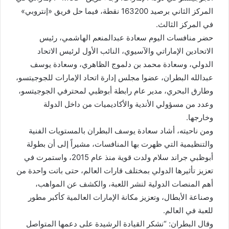
المركز الثاني برصيد 163200 نقطة، فيما حل فريق «إنتروبي»
في المركز الثالث.
حضر منافسات اليوم سعادة عبدالمنعم الهاشمي، رئيس
الاتحادين الإماراتي والآسيوي، النائب الأول لرئيس الاتحاد
الدولي، وسعادة محمد بن دلموج الظاهري، وسعادة يوسف
عبدالله البطران، عضوا مجلس إدارة اتحاد الإمارات للجوجيتسو،
وطارق البحري، مدير عام رابطة أبوظبي لمحترفي الجوجيتسو،
وعدد من مسؤولي الأندية والأكاديميات من داخل الدولة
وخارجها.
ومن ناحيته، أشاد سعادة يوسف البطران بالمستويات الفنية
والتنظيمية التي ظهرت بها المنافسات، مشيراً إلى أن بطولة
أبوظبي جراند سلام ولدت قوية منذ عام 2015، واستمرت في
تعزيز تأثيرها الدولي بمختلف قارات العالم، حتى باتت واحدة من
أهم المنصات الدولية لنشر اللعبة، والكشف عن المواهب،
وصناعة الأبطال، وتعزيز مكانة الإمارات العالمية كأكبر مطور
للعبة في العالم.
وقال البطران: “نشكر القيادة الرشيدة على دعمها المتواصل