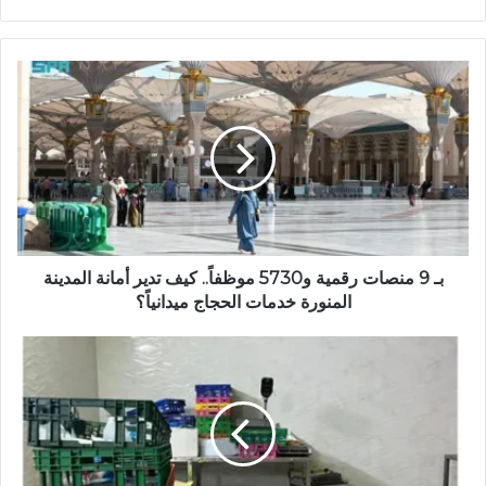
و
ق
ع
ا
ل
و
ي
ب
بـ 9 منصات رقمية و5730 موظفاً.. كيف تدير أمانة المدينة
المنورة خدمات الحجاج ميدانياً؟