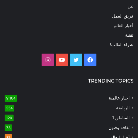
عن
فريق العمل
أخبار العالم
تقنية
شراء القالب!
فيسبوك
تويتر
يوتيوب
انستقرام
TRENDING TOPICS
اخبار عالمية
9٬104
الرياضة
354
المناطق 1
120
ثقافة وفنون
73
أخبار العالم
37