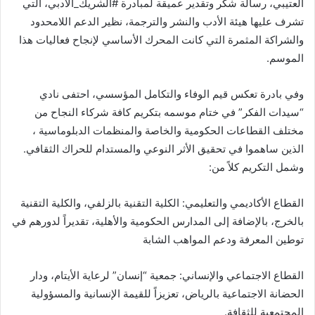
العتيبي، رسالة شكر وتقدير عميقة لمبادرة #الشريك_الأدبي، التي
تشرف عليها هيئة الأدب والنشر والترجمة، نظير الدعم اللامحدود
والشراكة المثمرة التي كانت المحرك الأساسي لإنجاح فعاليات هذا
الموسم.
وفي بادرة تعكس قيم الوفاء والتكامل المؤسسي، احتفى نادي
“سيدات الفكر” في ختام موسمه بتكريم كافة شركاء النجاح من
مختلف القطاعات الحكومية والخاصة والمنظمات الدبلوماسية ،
الذين ساهموا في تحقيق الأثر النوعي والمستدام للحراك الثقافي.
وشمل التكريم كلاً من:
القطاع الأكاديمي والتعليمي: الكلية التقنية بالزلفي، والكلية التقنية
بالخرج، بالإضافة إلى المدارس الحكومية والأهلية، تقديراً لدورهم في
توطين المعرفة ودعم المواهب الشابة
القطاع الاجتماعي والإنساني: جمعية “إنسان” لرعاية الأيتام، ودار
الحضانة الاجتماعية بالرياض، تعزيزاً للقيمة الإنسانية والمسؤولية
المجتمعية للثقافة.