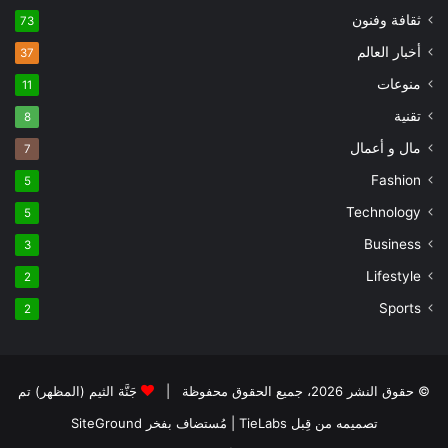
ثقافة وفنون
73
أخبار العالم
37
منوعات
11
تقنية
8
مال و أعمال
7
Fashion
5
Technology
5
Business
3
Lifestyle
2
Sports
2
© حقوق النشر 2026، جميع الحقوق محفوظة |
جَنَّة الثيم (المظهر) تم
تصميمه من قِبل TieLabs
| مُستضاف بفخر
SiteGround