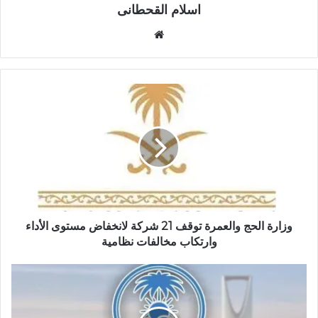
اسلام القحطانى
م
و
ق
ع
ا
ل
و
ي
ب
وزارة الحج والعمرة توقف 21 شركة لانخفاض مستوى الأداء
وارتكاب مخالفات نظامية