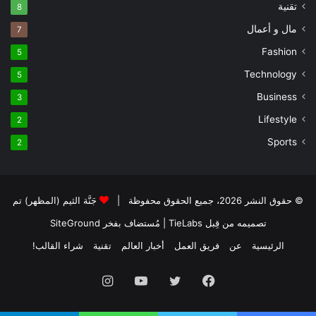
تقنية
8
مال و أعمال
7
Fashion
5
Technology
5
Business
3
Lifestyle
2
Sports
2
© حقوق النشر 2026، جميع الحقوق محفوظة |
جَنَّة الثيم (المظهر) تم
تصميمه من قِبل TieLabs
| مُستضاف بفخر
SiteGround
الرئيسية
عن
فريق العمل
أخبار العالم
تقنية
شراء القالب!
فيسبوك
تويتر
يوتيوب
انستقرام