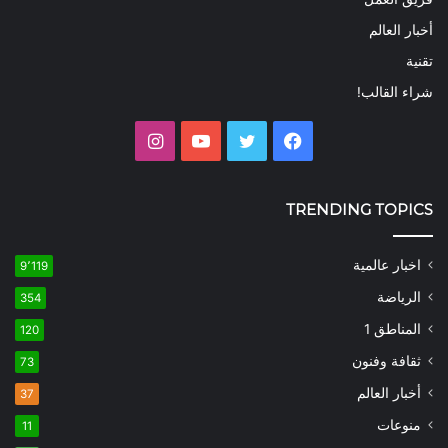
أخبار العالم
تقنية
شراء القالب!
فيسبوك
تويتر
يوتيوب
انستقرام
TRENDING TOPICS
اخبار عالمية
9٬119
الرياضة
354
المناطق 1
120
ثقافة وفنون
73
أخبار العالم
37
منوعات
11