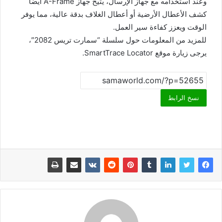
وعند استخدامه مع جهاز الإرسال، يتيح جهاز A-Frame أيضاً
كشف الأعطال الأرضية أو أعطال الغلاف بدقة عالية، مما يوفر
الوقت ويعزز كفاءة سير العمل.
للمزيد من المعلومات حول سلسلة “سمارت تريس 2082″،
يرجى زيارة موقع SmartTrace Locator.
نسخ الرابط