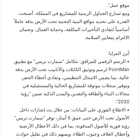
موقع عمل”.
ومع تسارع الجداول الزمنية للمشاريع في المملكة، أصبحت
القدرة على تحديد مواقع البنية التحتية تحت الأرض بدقة عاملاً
أساسياً لتفادي التأخيرات المكلفة، وحماية العمال، وضمان
الالتزام بمعايير السلامة.
أبرز المزايا:
• الرسم الرقمي للمرافق: تتكامل “سمارت تريس” مع تطبيق
PointMan لرسم وتوثيق الكابلات والأنابيب تحت الأرض بدقة
عالية، بما يضمن الامتثال التنظيمي، وتفادي أخطاء الحفر،
وتوفير سجلات موثوقة للمشاريع الحالية والمستقبلية في
مجالات البناء والطاقة والتعدين والمدن الذكية ضمن “رؤية
2030”.
• الاطلاع الفوري على البيانات: من خلال بث إشارات داخل
الأصول تحت الأرض حتى عمق 6 أمتار، توفر “سمارت تريس”
رؤية فورية للأصول المدفونة، بما في ذلك الأعطال الأرضية
وأعطال الغلاف وعيوب الطلاء. ويسهم ذلك في تقليل حوادث