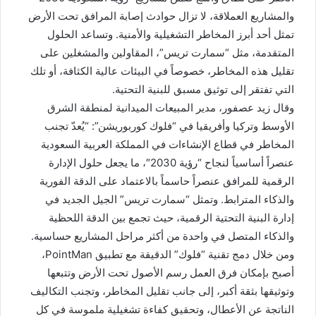
والمشاريع العملاقة، لا تزال حوادث إصابة المرافق تحت الأرض
تمثل أحد أبرز المخاطر التشغيلية والأمنية. وتساعد الحلول
المتقدمة، مثل “سمارت تريس”، المقاولين والمشغلين على
تقليل هذه المخاطر، خصوصاً في البيئات عالية الكثافة، أو تلك
التي تفتقر إلى توثيق مسبق للبنية التحتية.
وقال زيد عصفور، مدير المبيعات الميدانية لمنطقة الشرق
الأوسط وتركيا وأفريقيا في “فلوك كوربوريشن”: “يُعدّ تجنب
المخاطر في قطاع الإنشاءات في المملكة العربية السعودية
عنصراً أساسياً لنجاح “رؤية 2030″، ما يجعل حلول الإدارة
الرقمية للمرافق عنصراً حاسماً بالاعتماد على الدقة الفورية
والذكاء المترابط. وتمثل “سمارت تريس” الجيل الجديد في
إدارة البنية التحتية الرقمية، حيث تجمع بين الدقة اللحظية
والذكاء المتصل في واحدة من أكثر مراحل المشاريع حساسية.
ومن خلال دمج تقنية “فلوك” الدقيقة مع تطبيق PointMan،
أصبح بإمكان فرق العمل رسم الأصول تحت الأرض وتتبعها
وتوثيقها بثقة أكبر، إلى جانب تقليل المخاطر، وتجنب التكاليف
الناتجة عن الأعطال، وتحقيق كفاءة تشغيلية ملموسة في كل