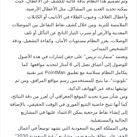
وتم تصميم هذا النظام بدقة عالية للكشف عن الأعطال، حيث
يمكنه تحديد العديد من المشاكل، مثل الأعطال الأرضية،
وأعطال الغلاف، وعيوب الطلاء في الأنابيب أو الكابلات
الملامسة للتربة. ومن خلال كشف نقاط التفاعل بين الموصلات
المعدنية والأرض أو تسرب التيار الناتج عن التآكل أو تلف
الوصلات، يعزز النظام مستويات الأمان، وكفاءة التشغيل، ودقة
التشخيص الميداني.
وتعتمد “سمارت تريس” على حقن إشارات في هذه الأصول
للوصول إلى أعماق تصل إلى 6 أمتار لتحديد مواقعها. كما
يتكامل النظام بسلاسة مع تطبيق PointMan عبر تقنية
“بلوتوث”، ما يتيح للمستخدمين رسم مواقع المرافق، ومن ثم
توثيقها بدقة عبر الهواتف الذكية.
ومن شأن ميزة تحديد الموقع الجغرافي أن تُعزز من دقة النتائج،
كما أنها تتيح خاصية التتبع الفوري في الوقت الحقيقي، بالإضافة
إلى إنشاء نقاط مرجعية يمكن الاعتماد عليها في المشاريع
الحالية والمستقبلية.
وفي المملكة العربية السعودية التي تشهد توسعاً في أعمال
الحفر على نطاق واسع ضمن مشاريع “رؤية السعودية 2030”