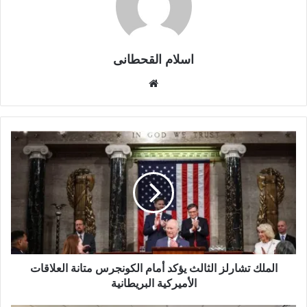
اسلام القحطانى
م
و
ق
ع
ا
ل
و
ي
ب
الملك تشارلز الثالث يؤكد أمام الكونجرس متانة العلاقات
الأميركية البريطانية