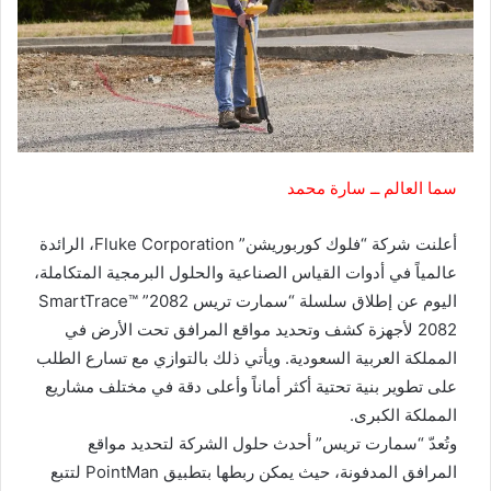
سما العالم ــ سارة محمد
أعلنت شركة “فلوك كوربوريشن” Fluke Corporation، الرائدة
عالمياً في أدوات القياس الصناعية والحلول البرمجية المتكاملة،
اليوم عن إطلاق سلسلة “سمارت تريس 2082” SmartTrace™️
2082 لأجهزة كشف وتحديد مواقع المرافق تحت الأرض في
المملكة العربية السعودية. ويأتي ذلك بالتوازي مع تسارع الطلب
على تطوير بنية تحتية أكثر أماناً وأعلى دقة في مختلف مشاريع
المملكة الكبرى.
وتُعدّ “سمارت تريس” أحدث حلول الشركة لتحديد مواقع
المرافق المدفونة، حيث يمكن ربطها بتطبيق PointMan لتتبع