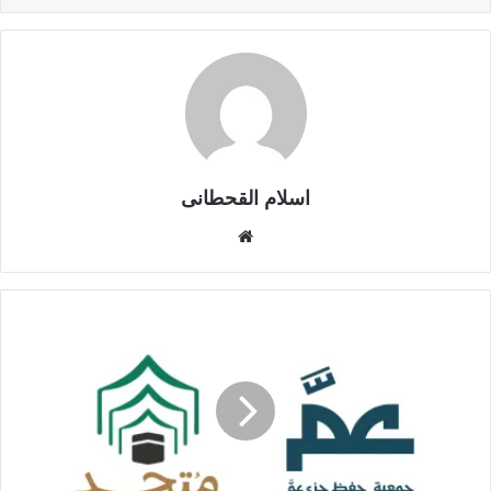
اسلام القحطانى
م
و
ق
ع
ا
ل
و
ي
ب