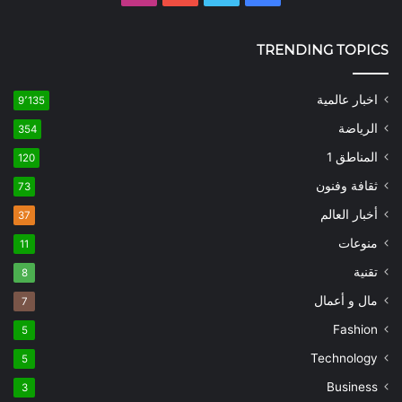
TRENDING TOPICS
اخبار عالمية
9٬135
الرياضة
354
المناطق 1
120
ثقافة وفنون
73
أخبار العالم
37
منوعات
11
تقنية
8
مال و أعمال
7
Fashion
5
Technology
5
Business
3