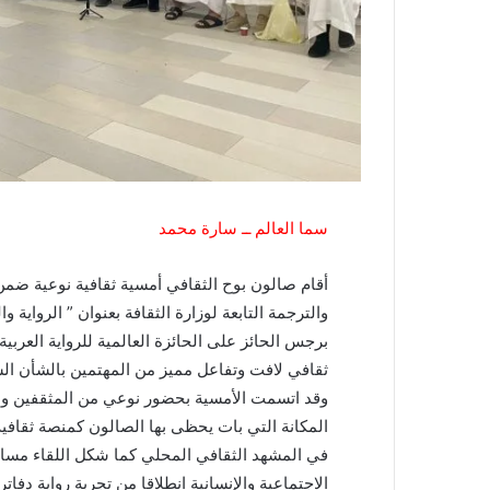
سما العالم ــ سارة محمد
أقام صالون بوح الثقافي أمسية ثقافية نوعية ضمن 
والترجمة التابعة لوزارة الثقافة بعنوان ” الرواية 
ثقافي لافت وتفاعل مميز من المهتمين بالشأن الس
وقد اتسمت الأمسية بحضور نوعي من المثقفين والك
المكانة التي بات يحظى بها الصالون كمنصة ثقافي
في المشهد الثقافي المحلي كما شكل اللقاء مساحة
الاجتماعية والإنسانية انطلاقا من تجربة رواية دفات