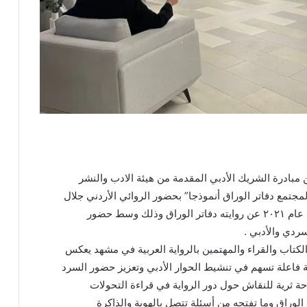
مبادرة الشريك الأدبي المقدمة من هيئة الادب والنشر
والمجتمع دفاتر الوراق أنموذجا” بحضور الروائي الأردني جلال
برجس الحائز على الحائزة العالمية للرواية العربية عام ٢٠٢١ عن روايته دفاتر الوراق وذلك وسط حضور
ردي والأدبي .
تاب والقراء والمهتمين بالرواية العربية في مشهد يعكس
ة فاعلة تسهم في تنشيط الحوار الأدبي وتعزيز حضور السرد
 ثرية للنقاش حول دور الرواية في قراءة التحولات
ر الوراق وما تفتحه من أسئلة تتصل بالهوية والذاكرة