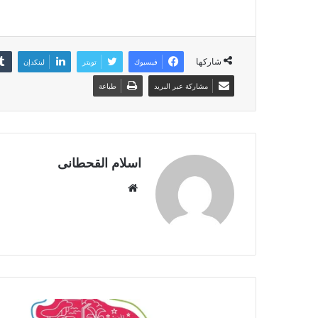
شاركها
فيسبوك
تويتر
لينكدإن
مشاركة عبر البريد
طباعة
اسلام القحطانى
م
و
ق
ع
ا
ل
و
ي