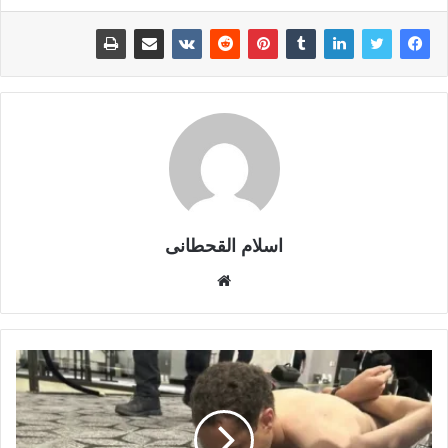
اسلام القحطانى
م
و
ق
ع
ا
ل
و