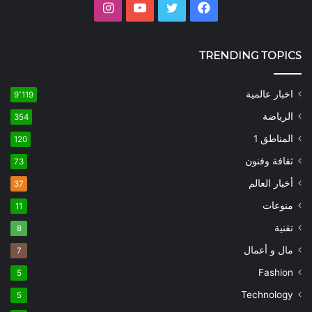
فيسبوك
تويتر
يوتيوب
انستقرام
TRENDING TOPICS
اخبار عالمية
9٬119
الرياضة
354
المناطق 1
120
ثقافة وفنون
73
أخبار العالم
37
منوعات
11
تقنية
8
مال و أعمال
7
Fashion
5
Technology
5