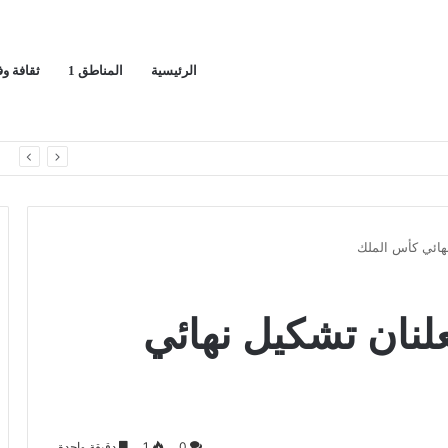
الرئيسية
المناطق 1
ثقافة و
*معرض”السعودية تصنع المستقبل” فرصة استثمارية للشركات الناشئة في قطاعات الذكاء الاصطناعي وربطها بالشركات العالمية*
ا
نهائي كأس الملك
لنان تشكيل نهائي
0
1
دقيقة واحدة