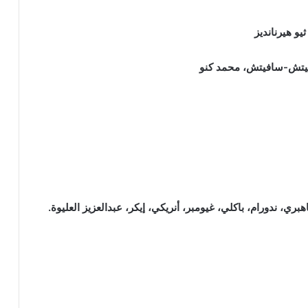
و هيرنانديز
فيتش-سافيتش، محمد كنو
ري، ندورام، باكلي، غيومبر، أنريكي، إيكر، عبدالعزيز العليوة.