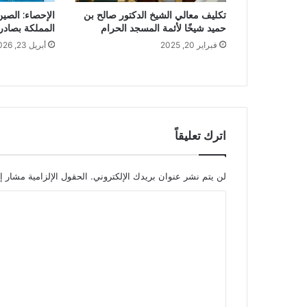
تكليف معالي الشيخ الدكتور ⁧‫صالح بن
الإحصاء: الصين
حميد‬⁩ شيخًا لأئمة ⁧‫المسجد الحرام‬⁩
المملكة بصادرات تبلغ .8
فبراير 20, 2025
أبريل 23, 2026
اترك تعليقاً
لن يتم نشر عنوان بريدك الإلكتروني.
الحقول الإلزامية مشار إل
ا
ل
ت
ع
ل
ي