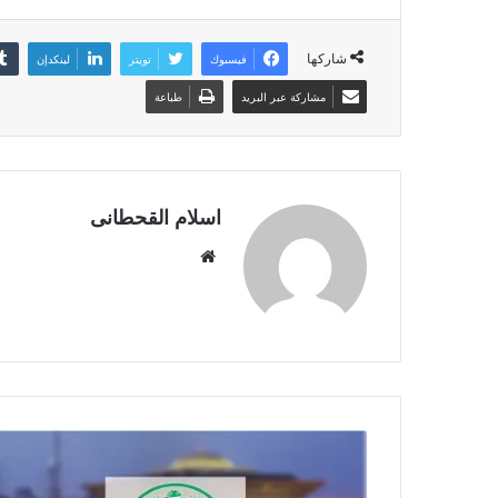
شاركها
فيسبوك
تويتر
لينكدإن
مشاركة عبر البريد
طباعة
اسلام القحطانى
م
و
ق
ع
ا
ل
و
ي
ب