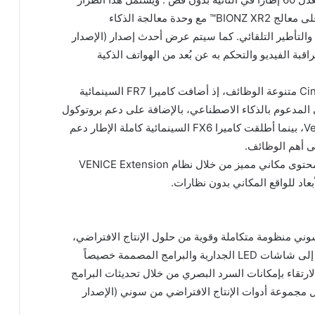
الهجين كامل الإطار بدقة 33 ميجابكسل (تقريباً) على معالج BIONZ XR2™️ مع وحدة معالجة الذكاء
لتأطير التلقائي. كما سيتم عرض أحدث إصدار (الإصدار
Monitor & C، الذي يُتيح مراقبة الفيديو والتحكم به عن بُعد من الهواتف الذكية
وتعزز سوني إمكانات سلسلة كاميرات Cinema Line متنوعة الوظائف، إذ أضافت كاميرا FR7 السينمائية
لتأطير التلقائي المدعوم بالذكاء الاصطناعي، بالإضافة على دعم بروتوكول
OpenTrackIO من خلال التحديث البرمجي Ver. 4.0، بينما أطلقت كاميرا FX6 السينمائية كاملة الإطار دعم
كما تتيح الشركة لعملائها الاستمتاع بتجربة إنشاء محتوى مكاني مميز من خلال نظام VENICE Extension
وني منظومة متكاملة وقوية من حلول الإنتاج الافتراضي،
بدءاً من الكاميرات وأنظمة تتبع الكاميرات ووصولاً إلى شاشات LED الجدارية والبرامج المصممة خصيصاً
لارتقاء بإمكانات السرد البصري من خلال تحديثات البرامج
ثل مجموعة أدوات الإنتاج الافتراضي من سوني (الإصدار