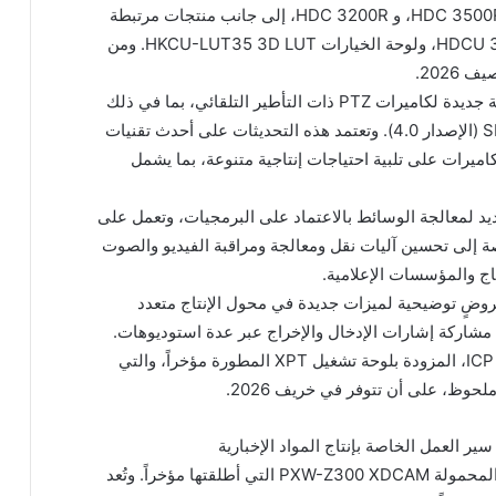
5500R، و HDC 5500RV، و HDC 3500R، و HDC 3500RV، و HDC 3200R، إلى جانب منتجات مرتبطة
بهذه الطرازات مثل وحدة التحكم بالكاميرا HDCU 3500R، ولوحة الخيارات HKCU-LUT35 3D LUT. ومن
2026.
كما تستعرض سوني خلال الفعالية تحديثات برمجية جديدة لكاميرات PTZ ذات التأطير التلقائي، بما في ذلك
BRC AM7 (الإصدار 3.0)، و SRG A40 و SRG A12 (الإصدار 4.0). وتعتمد هذه التحديثات على أحدث تقنيات
ميرات على تلبية احتياجات إنتاجية متنوعة، بما يشمل
اً منصة MOXELA، الحل الجديد لمعالجة الوسائط بالاعتماد على البرمجيات، وتعمل على
صة إلى تحسين آليات نقل ومعالجة ومراقبة الفيديو والصوت
اج والمؤسسات الإعلامية.
ضٍ توضيحية لميزات جديدة في محول الإنتاج متعدد
ءة من خلال مشاركة إشارات الإدخال والإخراج عبر عدة استوديوهات.
وستكشف سوني أيضاً عن لوحة التحكم ICP X7000A، المزودة بلوحة تشغيل XPT المطورة مؤخراً، والتي
ظ، على أن تتوفر في خريف 2026.
ر العمل الخاصة بإنتاج المواد الإخبارية
تعرض سوني لأول مرة في معرض كاميرا الفيديو المحمولة PXW-Z300 XDCAM التي أطلقتها مؤخراً. وتُعد