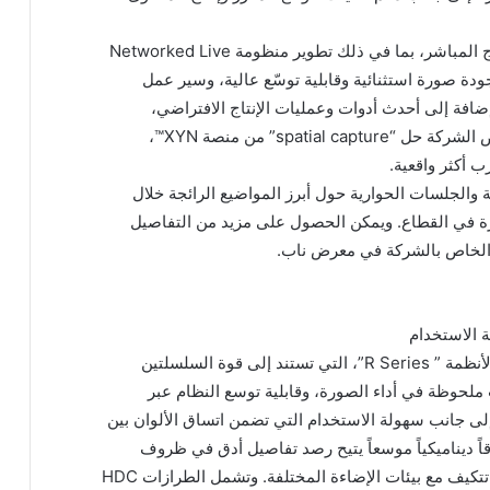
ويتيح جناح سوني لزواره التعرف على حلول الإنتاج المباشر، بما في ذلك تطوير منظومة Networked Live
دة صورة استثنائية وقابلية توسّع عالية، وسير عمل
إضافة إلى أحدث أدوات وعمليات الإنتاج الافتراضي،
ومجموعة متكاملة من حلول التصوير. كما تستعرض الشركة حل “spatial capture” من منصة XYN™️،
ب أكثر واقعية.
لجلسات الحوارية حول أبرز المواضيع الرائجة خلال
 في القطاع. ويمكن الحصول على مزيد من التفاصيل
 الخاص بالشركة في معرض ناب.
ة الاستخدام
تستعرض سوني مجموعتها الجديدة من كاميرات الأنظمة ” R Series”، التي تستند إلى قوة السلسلتين
وHDC 3000، مع تحسينات ملحوظة في أداء الصورة، وقابلية توسع النظام عبر
إلى جانب سهولة الاستخدام التي تضمن اتساق الألوان بين
اً ديناميكياً موسعاً يتيح رصد تفاصيل أدق في ظروف
الإضاءة الصعبة، إضافة إلى أوضاع تشغيل متنوعة تتكيف مع بيئات الإضاءة المختلفة. وتشمل الطرازات HDC