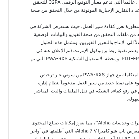
هذه الكاميرا، المدعومة بالذكاء الاصطناعي، الأولى عالمياً التي تدعم معيار التوقيع الرقمي C2PA للتحقق
داد التقارير الإخبارية الموثوقة من خلال التحقق من صحة
متطورة تعزز كفاءة سير العمل، حيث تستعرض الشركة في
 من ملفات التحقق من صحة الفيديو والبيانات الوصفية
اً إلى الإنتاج والتحرير الفوريين. وتشمل هذه الحلول
لحجم يدعم تقنية ربط بروتوكول الإنترنت (تم الإعلان عنه في
سبتمبر 2025)، وجهاز إرسال البيانات المحمول PDT-FP1، ومحطة الاستقبال الشبكية PWA-RXS التي تم
كما أعلنت شركة LiveU عن توسيع نطاق حلولها المتكاملة مع جهاز PWA-RXS من سوني عبر ترخيص
وء على نمط جديد من سير العمل مدعوماً بنظام إدارة
في رفع كفاءة الشبكة في نقل الملفات والبث المباشر
هولة.
تواصل سوني توسيع مجموعتها المتكاملة من كاميرات وعدسات Alpha™️، مما يعزز إمكانات صناع المحتوى
في جميع مراحل الإنتاج، حيث تقدم لأول مرة في معرض ناب شو كاميرا Alpha 7 V، التي أطلقتها في أواخر
عام 2025 والقادرة على تصوير فيديو بدقة 4K بمعدل 60 إطاراً في الثانية بدون قص . ويشتمل هذا الطراز