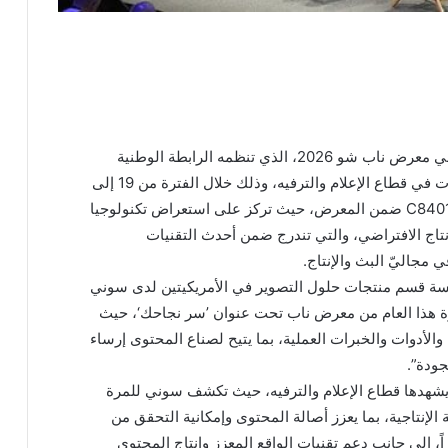
أعلنت سوني للإلكترونيات عن عودتها للمشاركة في معرض ناب شو 2026، الذي تنظمه الرابطة الوطنية
للمذيعين في لاس فيغاس، وهو إحدى أبرز الفعاليات في قطاع الإعلام والترفيه، وذلك خلال الفترة من 19 إلى
22 أبريل الجاري. وستتواجد الشركة في الجناح #C8401 ضمن المعرض، حيث تركز على استعراض تكنولوجيا
الإنتاج الافتراضي، والتي تندرج ضمن أحدث التقنيات
 مجاليّ البث والإنتاج.
رئيسة قسم منتجات حلول التصوير في الأمريكيتين لدى سوني
رة هذا العام من معرض ناب تحت عنوان ’سر نجاحك‘، حيث
لأدوات والخبرات العملية، بما يتيح لصناع المحتوى إرساء
جودة”.
 يشهدها قطاع الإعلام والترفيه، حيث تكشف سوني للمرة
لإنتاجية، بما يعزز أصالة المحتوى وإمكانية التحقق من
، إلى جانب دعم تقنيات الواقع المعزز وإنتاج المحتوى