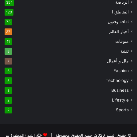
الرياضة
354
المناطق 1
120
ثقافة وفنون
73
أخبار العالم
37
منوعات
11
تقنية
8
مال و أعمال
7
Fashion
5
Technology
5
Business
3
Lifestyle
2
Sports
2
© حقوق النشر 2026، جميع الحقوق محفوظة |
جَنَّة الثيم (المظهر) تم