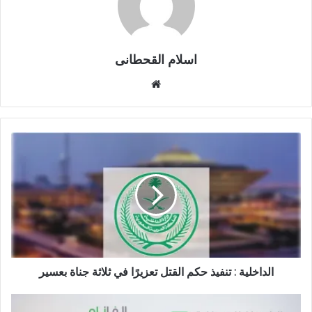
اسلام القحطانى
م
و
ق
ع
ا
ل
و
ي
ب
الداخلية : تنفيذ حكم القتل تعزيرًا في ثلاثة جناة بعسير