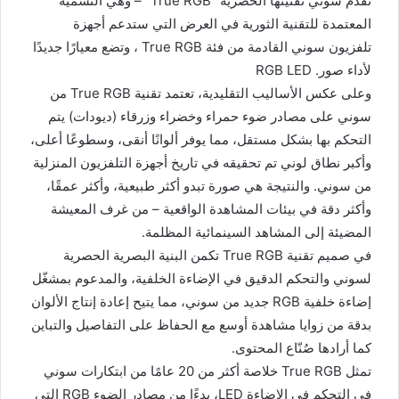
تقدم سوني تقنيتها الحصرية “True RGB” – وهي التسمية
المعتمدة للتقنية الثورية في العرض التي ستدعم أجهزة
تلفزيون سوني القادمة من فئة True RGB ، وتضع معيارًا جديدًا
لأداء صور. RGB LED
وعلى عكس الأساليب التقليدية، تعتمد تقنية True RGB من
سوني على مصادر ضوء حمراء وخضراء وزرقاء (ديودات) يتم
التحكم بها بشكل مستقل، مما يوفر ألوانًا أنقى، وسطوعًا أعلى،
وأكبر نطاق لوني تم تحقيقه في تاريخ أجهزة التلفزيون المنزلية
من سوني. والنتيجة هي صورة تبدو أكثر طبيعية، وأكثر عمقًا،
وأكثر دقة في بيئات المشاهدة الواقعية – من غرف المعيشة
المضيئة إلى المشاهد السينمائية المظلمة.
في صميم تقنية True RGB تكمن البنية البصرية الحصرية
لسوني والتحكم الدقيق في الإضاءة الخلفية، والمدعوم بمشغّل
إضاءة خلفية RGB جديد من سوني، مما يتيح إعادة إنتاج الألوان
بدقة من زوايا مشاهدة أوسع مع الحفاظ على التفاصيل والتباين
كما أرادها صُنّاع المحتوى.
تمثل True RGB خلاصة أكثر من 20 عامًا من ابتكارات سوني
في التحكم في الإضاءة LED، بدءًا من مصادر الضوء RGB التي